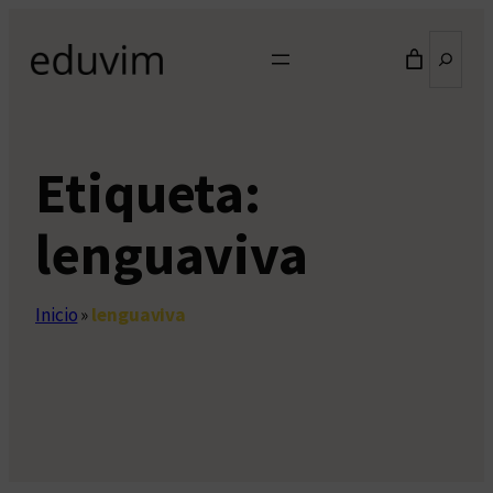
Saltar
Buscar
al
contenido
Etiqueta:
lenguaviva
Inicio
»
lenguaviva