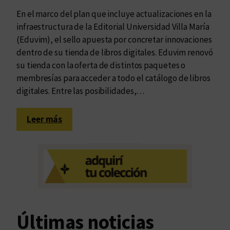
En el marco del plan que incluye actualizaciones en la
infraestructura de la Editorial Universidad Villa María
(Eduvim), el sello apuesta por concretar innovaciones
dentro de su tienda de libros digitales. Eduvim renovó
su tienda con la oferta de distintos paquetes o
membresías para acceder a todo el catálogo de libros
digitales. Entre las posibilidades,…
:
Leer más
E
d
u
v
i
m
i
Últimas noticias
n