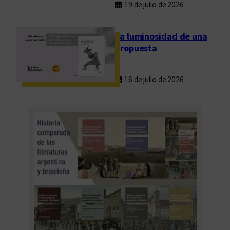
19 de julio de 2026
l
e
c
La luminosidad de una
t
propuesta
o
r
16 de julio de 2026
e
s
/
a
s
e
n
l
í
n
e
a