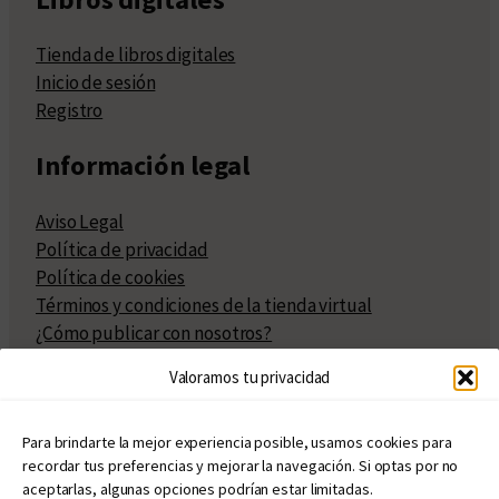
Tienda de libros digitales
Inicio de sesión
Registro
Información legal
Aviso Legal
Política de privacidad
Política de cookies
Términos y condiciones de la tienda virtual
¿Cómo publicar con nosotros?
Compra y venta de derechos
Valoramos tu privacidad
Políticas de publicación
Facturación
Políticas de coedición
Para brindarte la mejor experiencia posible, usamos cookies para
recordar tus preferencias y mejorar la navegación. Si optas por no
Atribuciones
aceptarlas, algunas opciones podrían estar limitadas.