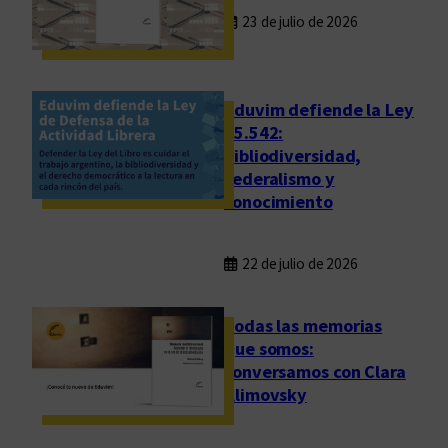
l
23 de julio de 2026
p
a
r
Eduvim defiende la Ley
a
25.542:
s
bibliodiversidad,
u
federalismo y
c
conocimiento
o
m
u
22 de julio de 2026
n
i
Todas las memorias
d
que somos:
a
conversamos con Clara
d
Klimovsky
d
e