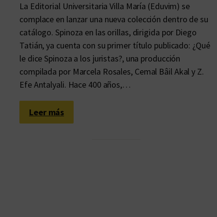
La Editorial Universitaria Villa María (Eduvim) se
complace en lanzar una nueva colección dentro de su
catálogo. Spinoza en las orillas, dirigida por Diego
Tatián, ya cuenta con su primer título publicado: ¿Qué
le dice Spinoza a los juristas?, una producción
compilada por Marcela Rosales, Cemal Bâil Akal y Z.
Efe Antalyali. Hace 400 años,…
:
Leer más
C
o
n
v
e
r
s
a