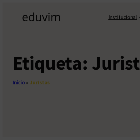
Saltar
al
Institucional
contenido
Etiqueta:
Juris
Inicio
»
Juristas