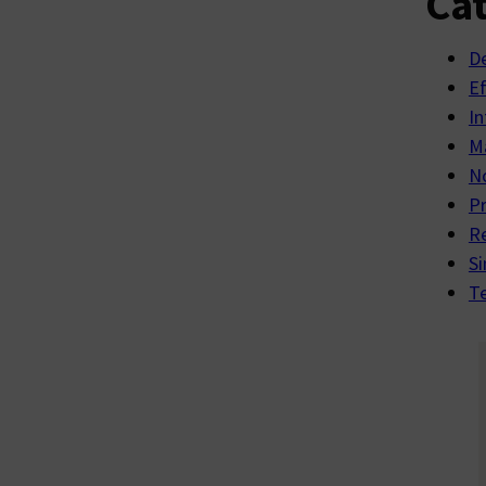
Cat
D
E
In
Ma
No
P
R
Si
Te