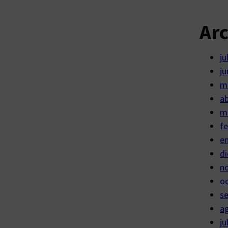
Ar
ju
ju
m
ab
m
fe
e
di
n
o
s
a
ju