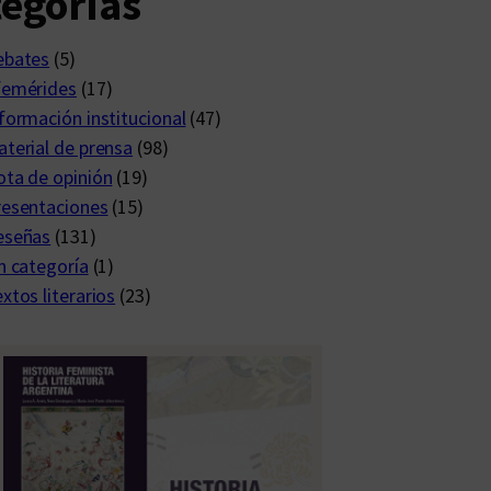
egorías
ebates
(5)
femérides
(17)
formación institucional
(47)
terial de prensa
(98)
ta de opinión
(19)
resentaciones
(15)
eseñas
(131)
n categoría
(1)
xtos literarios
(23)