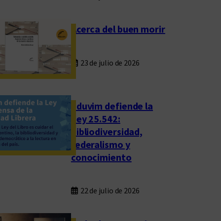
Acerca del buen morir
23 de julio de 2026
Eduvim defiende la
Ley 25.542:
bibliodiversidad,
federalismo y
conocimiento
22 de julio de 2026