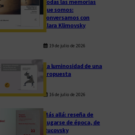
Todas las memorias
que somos:
conversamos con
Clara Klimovsky
19 de julio de 2026
La luminosidad de una
propuesta
16 de julio de 2026
Más allá: reseña de
Fugarse de época, de
Rucovsky