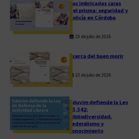
ó
Las imbricadas caras
n
del prisma: seguridad y
a
policía en Córdoba
m
i
23 de julio de 2026
c
a
l
Acerca del buen morir
y
f
23 de julio de 2026
r
a
t
e
Eduvim defiende la Ley
r
25.542:
bibliodiversidad,
n
federalismo y
a
conocimiento