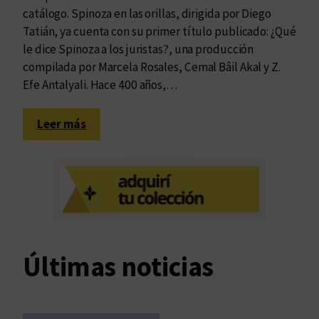
catálogo. Spinoza en las orillas, dirigida por Diego
Tatián, ya cuenta con su primer título publicado: ¿Qué
le dice Spinoza a los juristas?, una producción
compilada por Marcela Rosales, Cemal Bâil Akal y Z.
Efe Antalyali. Hace 400 años,…
:
Leer más
C
o
n
v
e
r
s
Últimas noticias
a
c
i