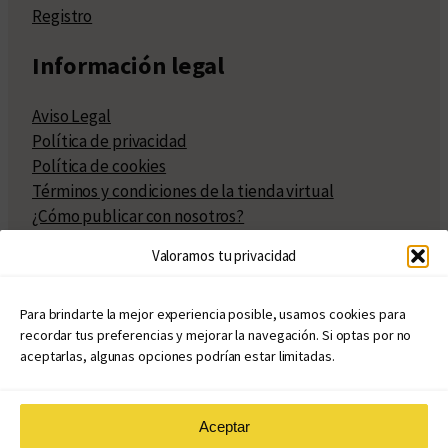
Registro
Información legal
Aviso Legal
Política de privacidad
Política de cookies
Términos y condiciones de la tienda virtual
¿Cómo publicar con nosotros?
Compra y venta de derechos
Valoramos tu privacidad
Políticas de publicación
Facturación
Políticas de coedición
Para brindarte la mejor experiencia posible, usamos cookies para
recordar tus preferencias y mejorar la navegación. Si optas por no
Atribuciones
aceptarlas, algunas opciones podrían estar limitadas.
Aceptar
© Copyright 2020 – 2026