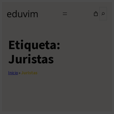
Saltar
Buscar
al
contenido
Etiqueta:
Juristas
Inicio
»
Juristas