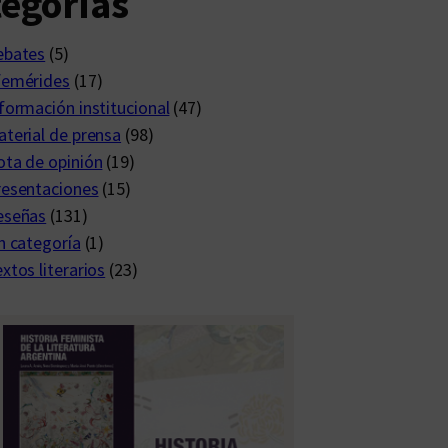
egorías
ebates
(5)
femérides
(17)
formación institucional
(47)
terial de prensa
(98)
ta de opinión
(19)
resentaciones
(15)
eseñas
(131)
n categoría
(1)
xtos literarios
(23)