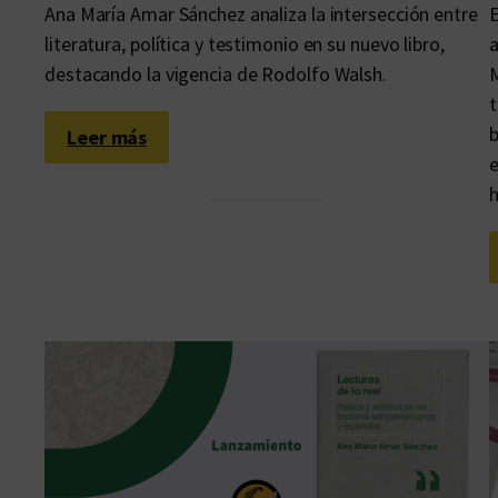
Ana María Amar Sánchez analiza la intersección entre
E
literatura, política y testimonio en su nuevo libro,
a
destacando la vigencia de Rodolfo Walsh.
M
t
b
:
Leer más
e
E
n
t
r
e
v
i
s
t
a
a
A