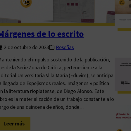
t
u
o
s
Márgenes de lo escrito
i
d
2 de octubre de 2023
Reseñas
a
anteniendo el impulso sostenido de la publicación,
d
esde la Serie Zona de Crítica, perteneciente a la
e
ditorial Universitaria Villa María (Eduvim), se anticipa
s
a llegada de Espejismos reales. Imágenes y política
d
n la literatura rioplatense, de Diego Alonso. Este
e
ibro es la materialización de un trabajo constante a lo
l
argo de una quincena de años, donde…
r
e
:
Leer más
l