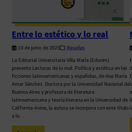
n
a
M
a
Entre lo estético y lo real
r
í
10 de junio de 2025
Reseñas
a
La Editorial Universitaria Villa María (Eduvim)
M
A
presenta Lecturas de lo real. Política y estética en las
d
m
ficciones latinoamericanas y españolas, de Ana María
E
a
Amar Sánchez. Doctora por la Universidad Nacional de
l
r
Buenos Aires y profesora de literatura
e
S
latinoamericana y teoría literaria en la Universidad de
l
á
California-Irvine, la autora se incorpora con este título
l
n
a la…
c
h