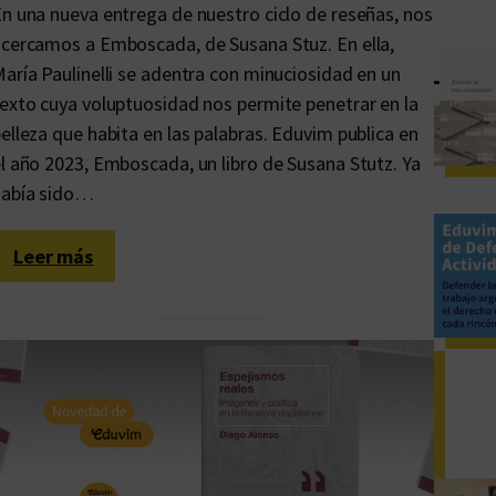
n una nueva entrega de nuestro ciclo de reseñas, nos
cercamos a Emboscada, de Susana Stuz. En ella,
aría Paulinelli se adentra con minuciosidad en un
exto cuya voluptuosidad nos permite penetrar en la
elleza que habita en las palabras. Eduvim publica en
l año 2023, Emboscada, un libro de Susana Stutz. Ya
había sido…
:
Leer más
L
a
s
v
o
l
u
p