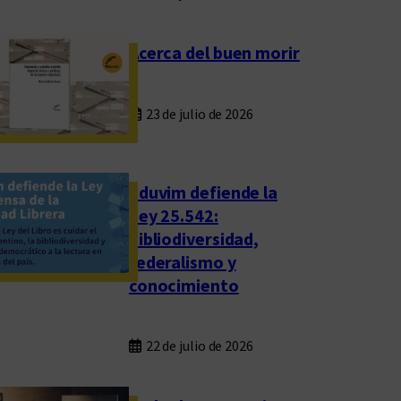
Acerca del buen morir
23 de julio de 2026
Eduvim defiende la
Ley 25.542:
bibliodiversidad,
federalismo y
conocimiento
22 de julio de 2026