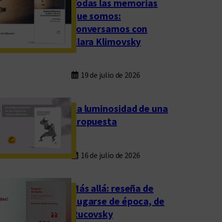
Todas las memorias
que somos:
conversamos con
Clara Klimovsky
19 de julio de 2026
La luminosidad de una
propuesta
16 de julio de 2026
Más allá: reseña de
Fugarse de época, de
Rucovsky