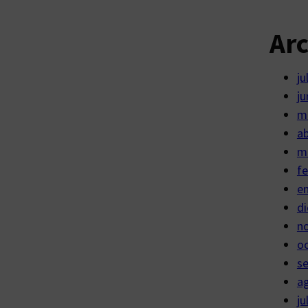
Ar
ju
ju
m
ab
m
fe
e
di
n
o
s
a
ju