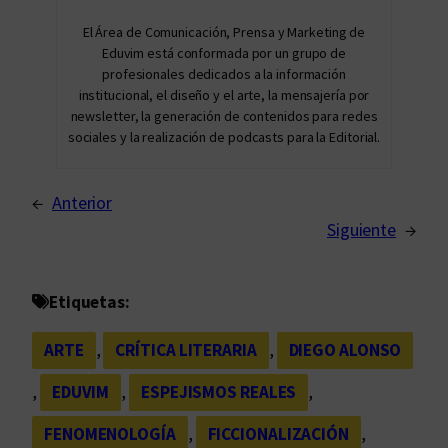
El Área de Comunicación, Prensa y Marketing de
Eduvim está conformada por un grupo de
profesionales dedicados a la información
institucional, el diseño y el arte, la mensajería por
newsletter, la generación de contenidos para redes
sociales y la realización de podcasts para la Editorial.
←
Anterior
Siguiente
→
Etiquetas:
ARTE
, 
CRÍTICA LITERARIA
, 
DIEGO ALONSO
, 
EDUVIM
, 
ESPEJISMOS REALES
, 
FENOMENOLOGÍA
, 
FICCIONALIZACIÓN
, 