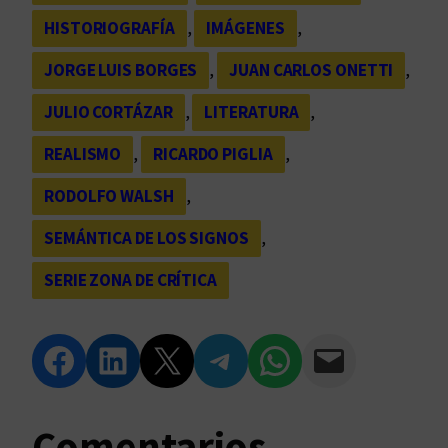
HISTORIOGRAFÍA
, 
IMÁGENES
, 
JORGE LUIS BORGES
, 
JUAN CARLOS ONETTI
, 
JULIO CORTÁZAR
, 
LITERATURA
, 
REALISMO
, 
RICARDO PIGLIA
, 
RODOLFO WALSH
, 
SEMÁNTICA DE LOS SIGNOS
, 
SERIE ZONA DE CRÍTICA
Compartir en Facebook
Compartir en LinkedIn
Compartir en Twitter
Compartir en Telegram
Compartir en WhatsApp
Compartir vía Email
Comentarios