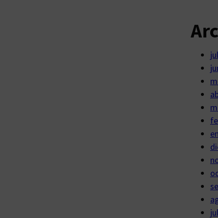
Ar
ju
ju
m
ab
m
fe
e
di
n
o
s
a
ju