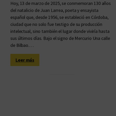
Hoy, 13 de marzo de 2025, se conmemoran 130 años
del natalicio de Juan Larrea, poeta y ensayista
español que, desde 1956, se estableció en Córdoba,
ciudad que no solo fue testigo de su producción
intelectual, sino también el lugar donde viviría hasta
sus últimos días. Bajo el signo de Mercurio Una calle
de Bilbao.…
:
Leer más
A
1
3
0
a
ñ
o
s