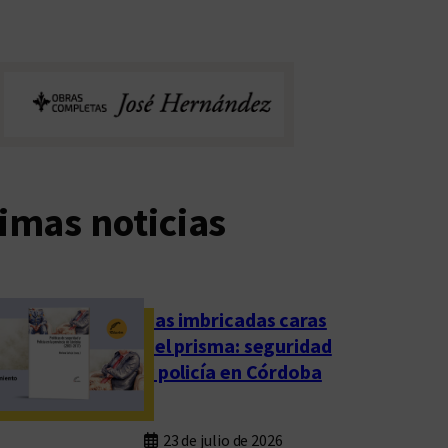
imas noticias
Las imbricadas caras
del prisma: seguridad
y policía en Córdoba
23 de julio de 2026