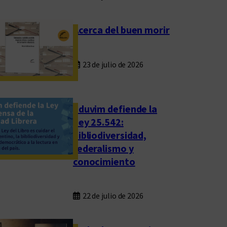
Acerca del buen morir
23 de julio de 2026
Eduvim defiende la
Ley 25.542:
bibliodiversidad,
federalismo y
conocimiento
22 de julio de 2026