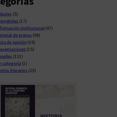
egorías
ebates
(5)
femérides
(17)
formación institucional
(47)
terial de prensa
(98)
ta de opinión
(19)
resentaciones
(15)
eseñas
(131)
n categoría
(1)
xtos literarios
(23)