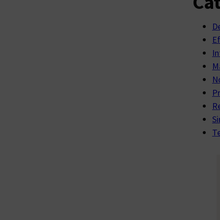
Cat
D
E
In
Ma
No
P
R
Si
Te