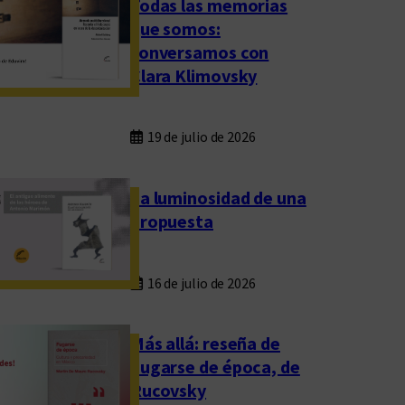
Todas las memorias
que somos:
conversamos con
Clara Klimovsky
19 de julio de 2026
La luminosidad de una
propuesta
16 de julio de 2026
Más allá: reseña de
Fugarse de época, de
Rucovsky