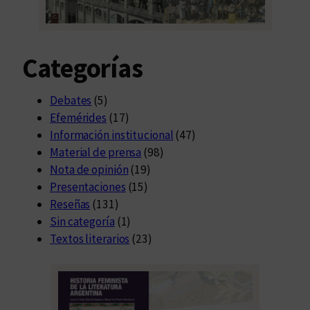
ó
n
”
Categorías
Debates
(5)
Efemérides
(17)
Información institucional
(47)
Material de prensa
(98)
Nota de opinión
(19)
Presentaciones
(15)
Reseñas
(131)
Sin categoría
(1)
Textos literarios
(23)