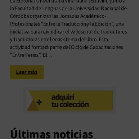
La Editorial Universitaria Villa María (Eduvim) junto a
la Facultad de Lenguas de la Universidad Nacional de
Córdoba organizan las Jornadas Académico-
Profesionales “Entre la Traducción y la Edición”, una
iniciativa para reivindicar el valioso rol de traductores
y traductoras en el ecosistema del libro. Esta
actividad formará parte del Ciclo de Capacitaciones
“Entre Ferias”. El…
:
Leer más
E
d
u
v
i
m
i
Últimas noticias
n