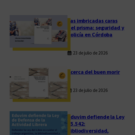
v
i
t
Las imbricadas caras
a
del prisma: seguridad y
a
policía en Córdoba
p
a
23 de julio de 2026
r
t
i
Acerca del buen morir
c
i
23 de julio de 2026
p
a
r
d
Eduvim defiende la Ley
e
25.542:
bibliodiversidad,
l