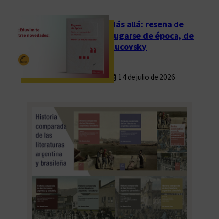
T
r
Más allá: reseña de
a
Fugarse de época, de
d
Rucovsky
u
c
14 de julio de 2026
c
i
ó
n
y
l
a
E
d
i
c
i