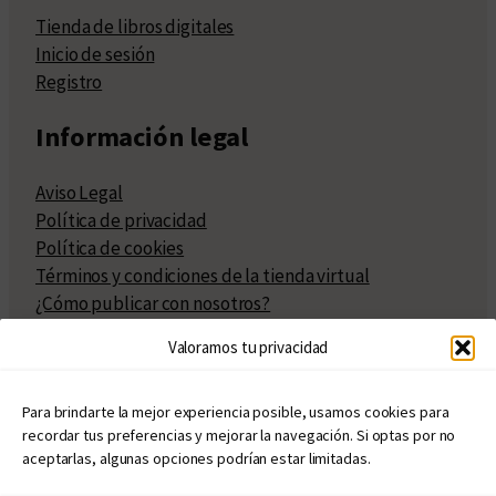
Tienda de libros digitales
Inicio de sesión
Registro
Información legal
Aviso Legal
Política de privacidad
Política de cookies
Términos y condiciones de la tienda virtual
¿Cómo publicar con nosotros?
Compra y venta de derechos
Valoramos tu privacidad
Políticas de publicación
Facturación
Políticas de coedición
Para brindarte la mejor experiencia posible, usamos cookies para
recordar tus preferencias y mejorar la navegación. Si optas por no
Atribuciones
aceptarlas, algunas opciones podrían estar limitadas.