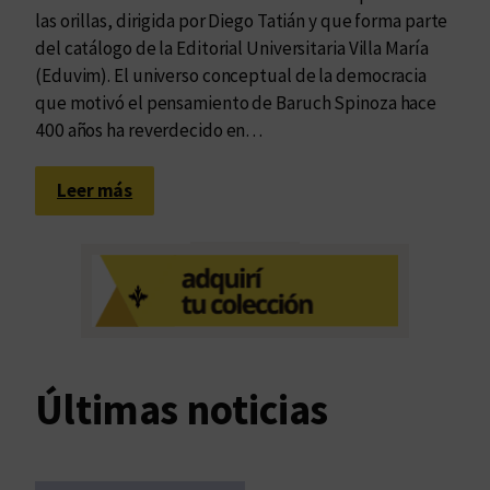
las orillas, dirigida por Diego Tatián y que forma parte
del catálogo de la Editorial Universitaria Villa María
(Eduvim). El universo conceptual de la democracia
que motivó el pensamiento de Baruch Spinoza hace
400 años ha reverdecido en…
:
Leer más
D
e
m
o
c
r
a
Últimas noticias
t
i
z