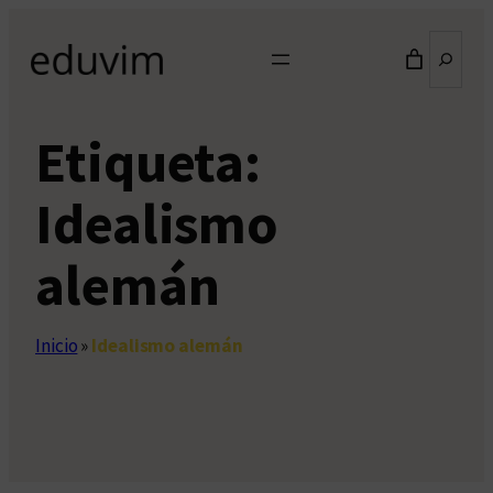
Saltar
Buscar
al
contenido
Etiqueta:
Idealismo
alemán
Inicio
»
Idealismo alemán