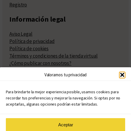
Registro
Información legal
Aviso Legal
Política de privacidad
Política de cookies
Términos y condiciones de la tienda virtual
¿Cómo publicar con nosotros?
Compra y venta de derechos
Valoramos tu privacidad
Políticas de publicación
Facturación
Políticas de coedición
Para brindarte la mejor experiencia posible, usamos cookies para
recordar tus preferencias y mejorar la navegación. Si optas por no
Atribuciones
aceptarlas, algunas opciones podrían estar limitadas.
Aceptar
© Copyright 2020 – 2026