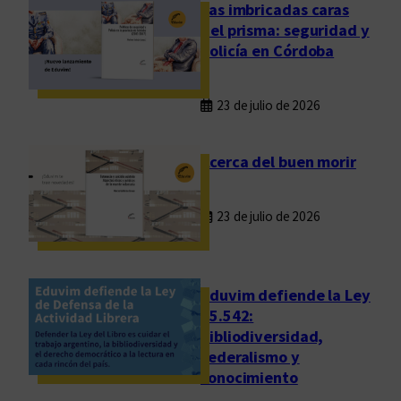
a
Las imbricadas caras
c
del prisma: seguridad y
i
policía en Córdoba
ó
n
23 de julio de 2026
d
e
l
Acerca del buen morir
a
d
23 de julio de 2026
e
m
o
c
Eduvim defiende la Ley
r
25.542:
bibliodiversidad,
a
federalismo y
c
conocimiento
i