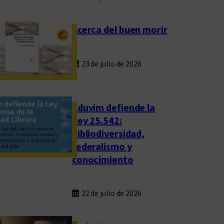
Acerca del buen morir
23 de julio de 2026
Eduvim defiende la
Ley 25.542:
bibliodiversidad,
federalismo y
conocimiento
22 de julio de 2026