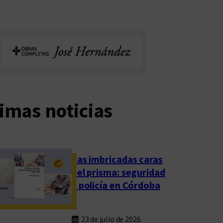
imas noticias
Las imbricadas caras
del prisma: seguridad
y policía en Córdoba
23 de julio de 2026