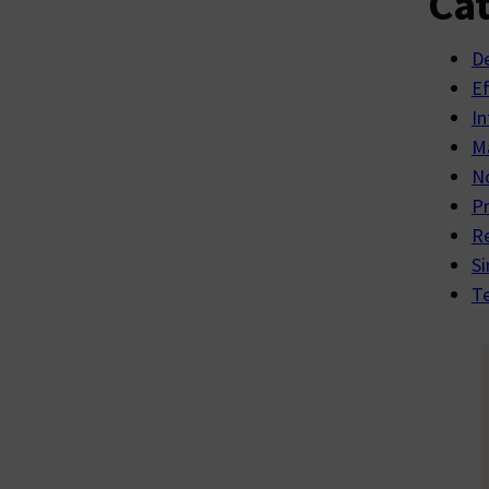
Cat
D
E
In
Ma
No
P
R
Si
Te