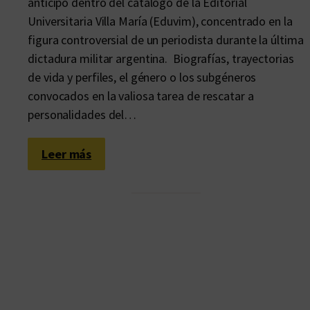
anticipo dentro del catálogo de la Editorial
Universitaria Villa María (Eduvim), concentrado en la
figura controversial de un periodista durante la última
dictadura militar argentina. Biografías, trayectorias
de vida y perfiles, el género o los subgéneros
convocados en la valiosa tarea de rescatar a
personalidades del…
:
Leer más
O
f
i
c
i
o
e
n