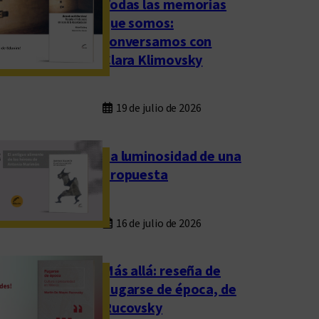
Todas las memorias
que somos:
conversamos con
Clara Klimovsky
19 de julio de 2026
La luminosidad de una
propuesta
16 de julio de 2026
Más allá: reseña de
Fugarse de época, de
Rucovsky