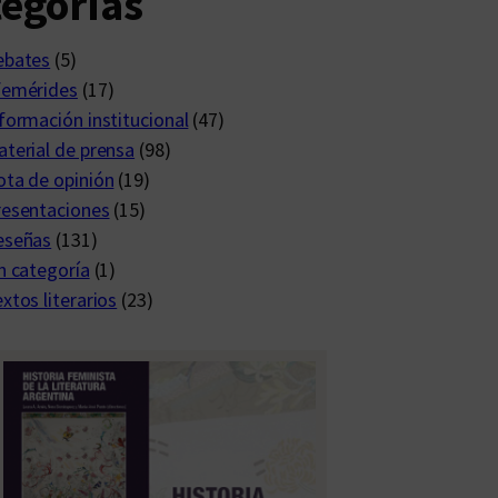
egorías
ebates
(5)
femérides
(17)
formación institucional
(47)
terial de prensa
(98)
ta de opinión
(19)
resentaciones
(15)
eseñas
(131)
n categoría
(1)
xtos literarios
(23)