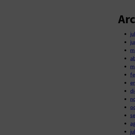
Ar
ju
ju
m
ab
m
fe
e
di
n
o
s
a
ju