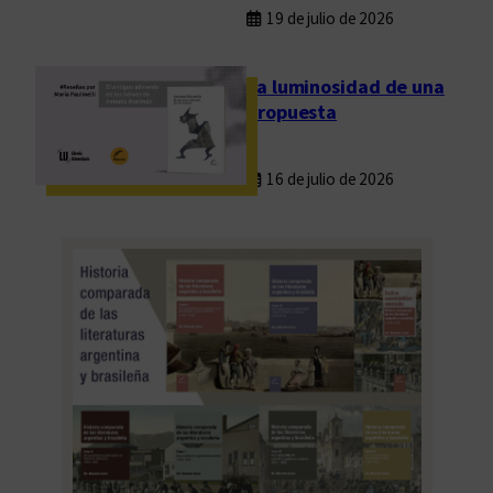
19 de julio de 2026
u
i
e
La luminosidad de una
n
propuesta
e
s
16 de julio de 2026
c
r
i
b
e
.
L
o
s
m
ú
l