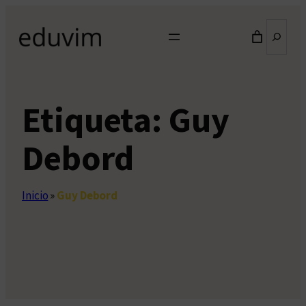
Saltar
Buscar
al
contenido
Etiqueta:
Guy
Debord
Inicio
»
Guy Debord