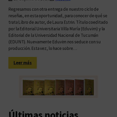
Regresamos con otra entrega de nuestro ciclo de
reseñas, en esta oportunidad, para conocer de qué se
trata Libro de autor, de Laura Estrin. Título coeditado
por la Editorial Universitaria Villa María (Eduvim) y la
Editorial de la Universidad Nacional de Tucumán
(EDUNT). Nuevamente Eduvim nos seduce con su
producción. Esta vez, lo hace sobre…
:
Leer más
L
a
u
r
a
E
s
Últimas noticias
t