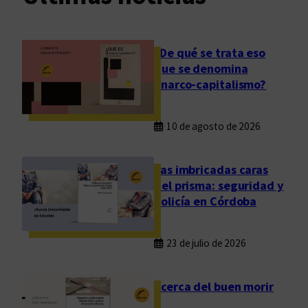
r
i
n
¿De qué se trata eso
y
que se denomina
s
anarco-capitalismo?
u
L
10 de agosto de 2026
i
b
r
Las imbricadas caras
o
del prisma: seguridad y
d
policía en Córdoba
e
a
23 de julio de 2026
u
t
Acerca del buen morir
o
r