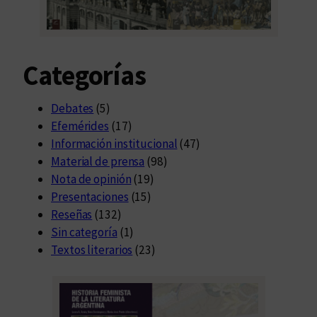
t
i
p
Categorías
l
e
s
Debates
(5)
p
Efemérides
(17)
o
Información institucional
(47)
s
Material de prensa
(98)
i
Nota de opinión
(19)
b
Presentaciones
(15)
l
Reseñas
(132)
e
Sin categoría
(1)
s
Textos literarios
(23)