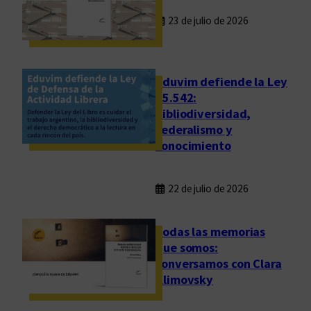
.
23 de julio de 2026
L
a
s
Eduvim defiende la Ley
i
25.542:
n
bibliodiversidad,
g
federalismo y
u
conocimiento
l
a
r
22 de julio de 2026
i
d
Todas las memorias
a
que somos:
d
conversamos con Clara
d
Klimovsky
e
q