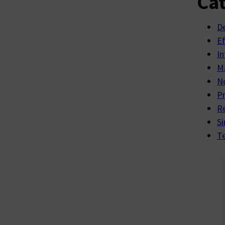
Cat
D
E
In
Ma
No
P
R
Si
Te