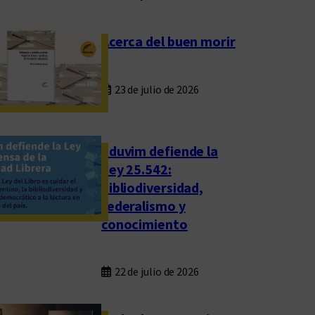
Acerca del buen morir
23 de julio de 2026
Eduvim defiende la
Ley 25.542:
bibliodiversidad,
federalismo y
conocimiento
22 de julio de 2026