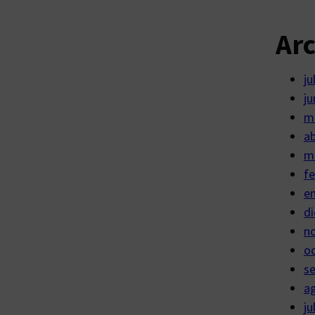
Ar
ju
ju
m
ab
m
fe
e
di
n
o
s
a
ju