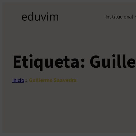
Saltar
al
Institucional
contenido
Etiqueta:
Guill
Inicio
»
Guillermo Saavedra