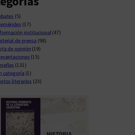
egorías
ebates
(5)
femérides
(17)
formación institucional
(47)
terial de prensa
(98)
ta de opinión
(19)
resentaciones
(15)
eseñas
(131)
n categoría
(1)
xtos literarios
(23)