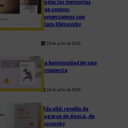
Todas las memorias
que somos:
conversamos con
Clara Klimovsky
19 de julio de 2026
La luminosidad de una
propuesta
16 de julio de 2026
Más allá: reseña de
Fugarse de época, de
Rucovsky