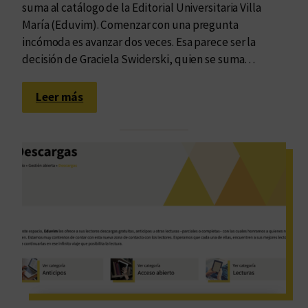
suma al catálogo de la Editorial Universitaria Villa
María (Eduvim). Comenzar con una pregunta
incómoda es avanzar dos veces. Esa parece ser la
decisión de Graciela Swiderski, quien se suma…
:
Leer más
T
r
a
s
c
e
n
d
e
r
e
n