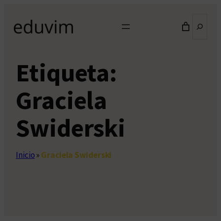
Saltar
Buscar
al
contenido
Etiqueta:
Graciela
Swiderski
Inicio
»
Graciela Swiderski