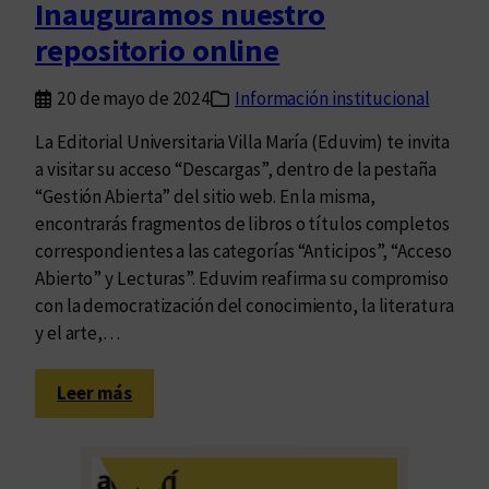
Inauguramos nuestro
d
repositorio online
o
c
20 de mayo de 2024
Información institucional
u
m
La Editorial Universitaria Villa María (Eduvim) te invita
e
a visitar su acceso “Descargas”, dentro de la pestaña
n
“Gestión Abierta” del sitio web. En la misma,
t
encontrarás fragmentos de libros o títulos completos
o
correspondientes a las categorías “Anticipos”, “Acceso
s
Abierto” y Lecturas”. Eduvim reafirma su compromiso
con la democratización del conocimiento, la literatura
y el arte,…
:
Leer más
I
n
a