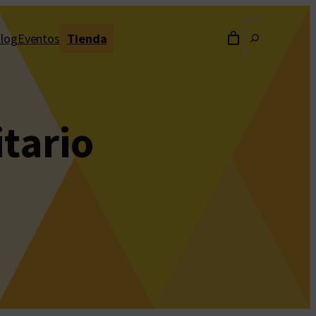
Buscar
log
Eventos
Tienda
itario