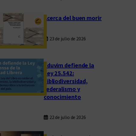
Acerca del buen morir
23 de julio de 2026
Eduvim defiende la
Ley 25.542:
bibliodiversidad,
federalismo y
conocimiento
22 de julio de 2026