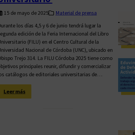
15 de mayo de 2025
Material de prensa
urante los días 4,5 y 6 de junio tendrá lugar la
egunda edición de la Feria Internacional del Libro
niversitario (FILU) en el Centro Cultural de la
niversidad Nacional de Córdoba (UNC), ubicado en
bispo Trejo 314. La FILU Córdoba 2025 tiene como
bjetivos principales reunir, difundir y comercializar
os catálogos de editoriales universitarias de…
:
Leer más
C
ó
r
d
o