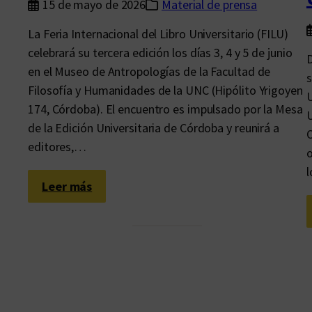
15 de mayo de 2026
Material de prensa
La Feria Internacional del Libro Universitario (FILU)
celebrará su tercera edición los días 3, 4 y 5 de junio
D
en el Museo de Antropologías de la Facultad de
s
Filosofía y Humanidades de la UNC (Hipólito Yrigoyen
U
174, Córdoba). El encuentro es impulsado por la Mesa
U
de la Edición Universitaria de Córdoba y reunirá a
O
editores,…
o
l
:
Leer más
L
a
F
e
r
i