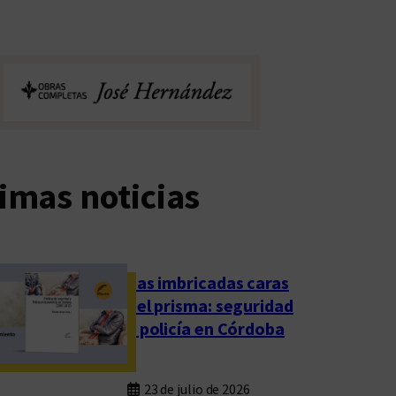
imas noticias
Las imbricadas caras
del prisma: seguridad
y policía en Córdoba
23 de julio de 2026