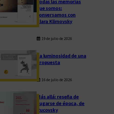
Todas las memorias
que somos:
conversamos con
Clara Klimovsky
19 de julio de 2026
La luminosidad de una
propuesta
16 de julio de 2026
Más allá: reseña de
Fugarse de época, de
Rucovsky