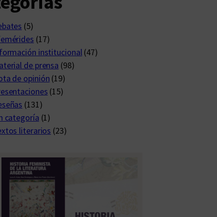
egorías
ebates
(5)
femérides
(17)
formación institucional
(47)
terial de prensa
(98)
ta de opinión
(19)
resentaciones
(15)
eseñas
(131)
n categoría
(1)
xtos literarios
(23)