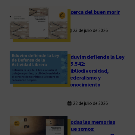
Acerca del buen morir
23 de julio de 2026
Eduvim defiende la Ley
25.542:
bibliodiversidad,
federalismo y
conocimiento
22 de julio de 2026
Todas las memorias
que somos: