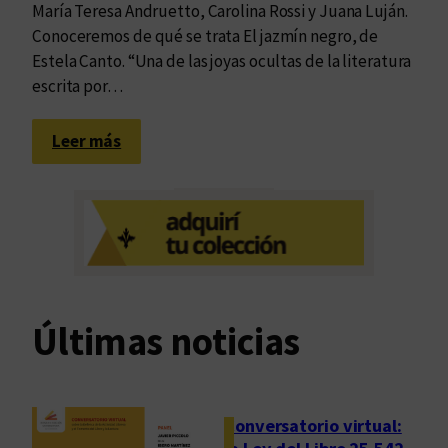
María Teresa Andruetto, Carolina Rossi y Juana Luján.
Conoceremos de qué se trata El jazmín negro, de
Estela Canto. “Una de las joyas ocultas de la literatura
escrita por…
:
Leer más
E
l
e
f
e
c
t
Últimas noticias
o
h
e
c
Conversatorio virtual:
h