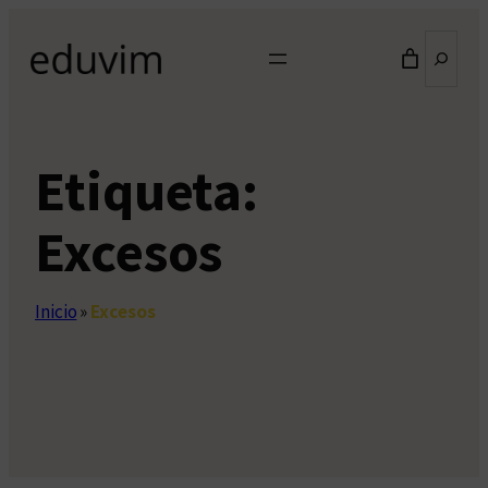
Saltar
Buscar
al
contenido
Etiqueta:
Excesos
Inicio
»
Excesos