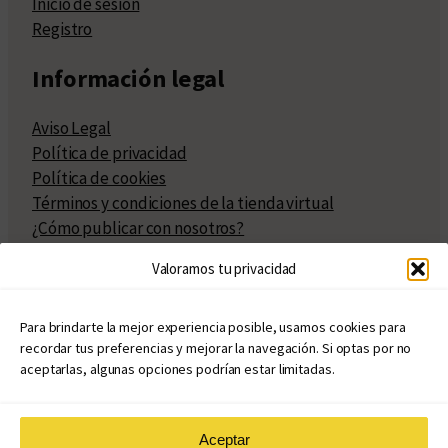
Inicio de sesión
Registro
Información legal
Aviso Legal
Política de privacidad
Política de cookies
Términos y condiciones de la tienda virtual
¿Cómo publicar con nosotros?
Compra y venta de derechos
Valoramos tu privacidad
Políticas de publicación
Facturación
Políticas de coedición
Para brindarte la mejor experiencia posible, usamos cookies para
recordar tus preferencias y mejorar la navegación. Si optas por no
Atribuciones
aceptarlas, algunas opciones podrían estar limitadas.
Aceptar