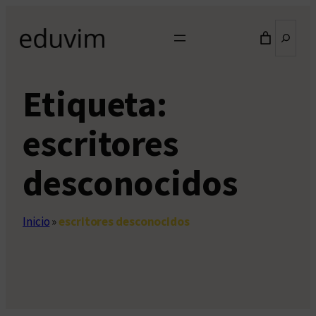
Saltar
Buscar
al
contenido
Etiqueta:
escritores
desconocidos
Inicio
»
escritores desconocidos