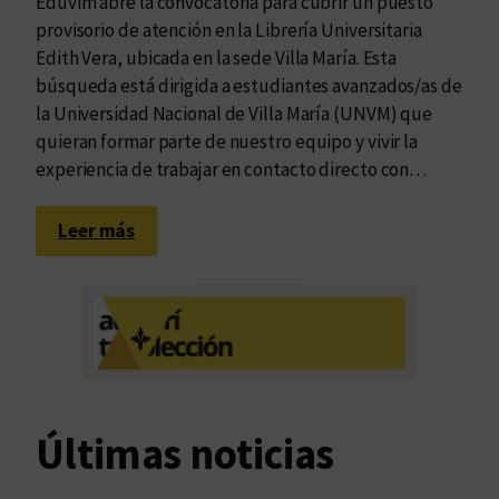
Eduvim abre la convocatoria para cubrir un puesto
provisorio de atención en la Librería Universitaria
Edith Vera, ubicada en la sede Villa María. Esta
búsqueda está dirigida a estudiantes avanzados/as de
la Universidad Nacional de Villa María (UNVM) que
quieran formar parte de nuestro equipo y vivir la
experiencia de trabajar en contacto directo con…
:
Leer más
B
u
s
c
a
m
o
Últimas noticias
s
l