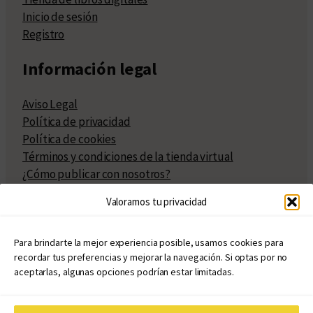
Inicio de sesión
Registro
Información legal
Aviso Legal
Política de privacidad
Política de cookies
Términos y condiciones de la tienda virtual
¿Cómo publicar con nosotros?
Compra y venta de derechos
Valoramos tu privacidad
Políticas de publicación
Facturación
Políticas de coedición
Para brindarte la mejor experiencia posible, usamos cookies para
recordar tus preferencias y mejorar la navegación. Si optas por no
Atribuciones
aceptarlas, algunas opciones podrían estar limitadas.