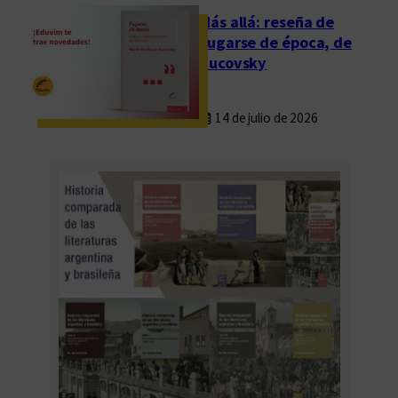
d
Más allá: reseña de
i
Fugarse de época, de
t
Rucovsky
h
V
14 de julio de 2026
e
r
a