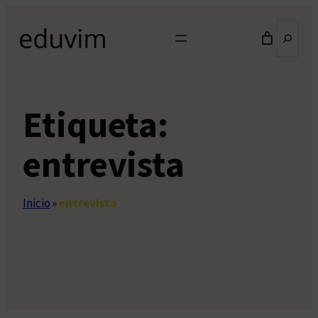
Saltar
Buscar
al
contenido
Etiqueta:
entrevista
Inicio
»
entrevista