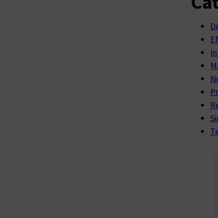
Cat
D
E
In
Ma
No
P
R
Si
Te