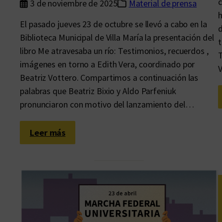
c
3 de noviembre de 2025
Material de prensa
h
El pasado jueves 23 de octubre se llevó a cabo en la
d
Biblioteca Municipal de Villa María la presentación del
t
libro Me atravesaba un río: Testimonios, recuerdos ,
T
imágenes en torno a Edith Vera, coordinado por
V
Beatriz Vottero. Compartimos a continuación las
palabras que Beatriz Bixio y Aldo Parfeniuk
pronunciaron con motivo del lanzamiento del…
:
Leer más
E
d
u
v
i
m