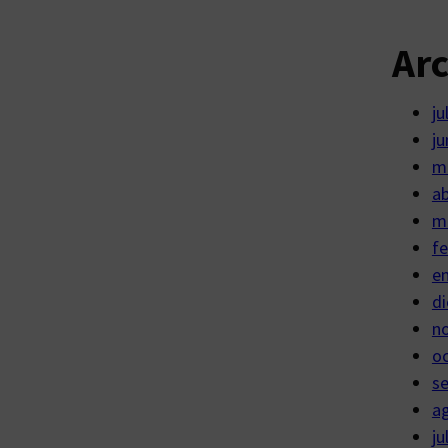
Ar
ju
ju
m
ab
m
fe
e
di
n
o
s
a
ju