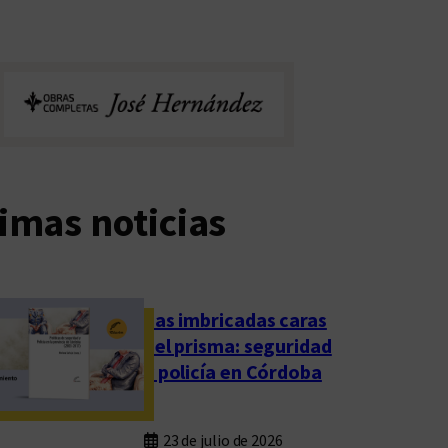
imas noticias
Las imbricadas caras
del prisma: seguridad
y policía en Córdoba
23 de julio de 2026