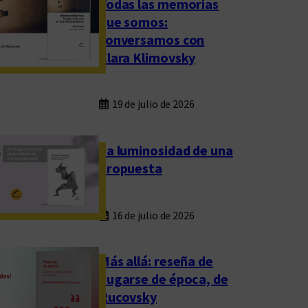
Todas las memorias
que somos:
conversamos con
Clara Klimovsky
19 de julio de 2026
La luminosidad de una
propuesta
16 de julio de 2026
Más allá: reseña de
Fugarse de época, de
Rucovsky