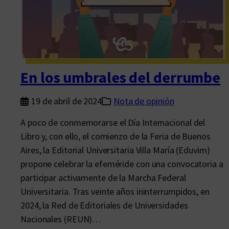
p
r
e
s
e
n
En los umbrales del derrumbe
t
ó
19 de abril de 2024
Nota de opinión
“
A poco de conmemorarse el Día Internacional del
M
Libro y, con ello, el comienzo de la Feria de Buenos
e
Aires, la Editorial Universitaria Villa María (Eduvim)
a
propone celebrar la efeméride con una convocatoria a
t
participar activamente de la Marcha Federal
r
Universitaria. Tras veinte años ininterrumpidos, en
a
2024, la Red de Editoriales de Universidades
v
Nacionales (REUN)…
e