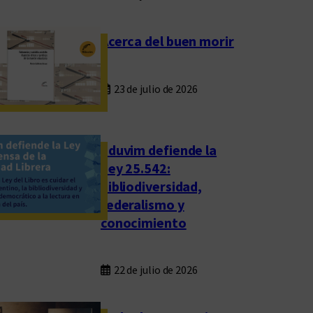
Acerca del buen morir
23 de julio de 2026
Eduvim defiende la
Ley 25.542:
bibliodiversidad,
federalismo y
conocimiento
22 de julio de 2026