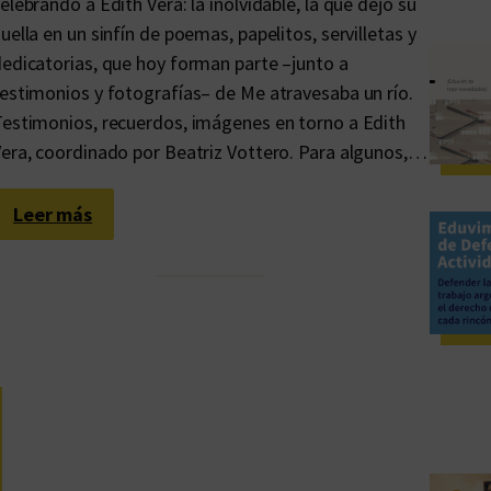
elebrando a Edith Vera: la inolvidable, la que dejó su
uella en un sinfín de poemas, papelitos, servilletas y
edicatorias, que hoy forman parte –junto a
estimonios y fotografías– de Me atravesaba un río.
estimonios, recuerdos, imágenes en torno a Edith
era, coordinado por Beatriz Vottero. Para algunos,…
:
Leer más
E
d
i
t
h
,
u
n
a