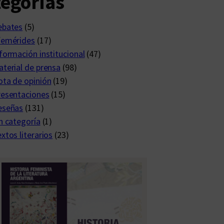
egorías
ebates
(5)
femérides
(17)
formación institucional
(47)
terial de prensa
(98)
ta de opinión
(19)
resentaciones
(15)
eseñas
(131)
n categoría
(1)
xtos literarios
(23)