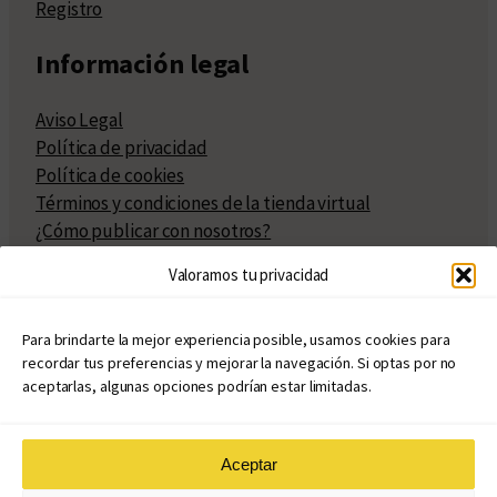
Registro
Información legal
Aviso Legal
Política de privacidad
Política de cookies
Términos y condiciones de la tienda virtual
¿Cómo publicar con nosotros?
Compra y venta de derechos
Valoramos tu privacidad
Políticas de publicación
Facturación
Políticas de coedición
Para brindarte la mejor experiencia posible, usamos cookies para
recordar tus preferencias y mejorar la navegación. Si optas por no
Atribuciones
aceptarlas, algunas opciones podrían estar limitadas.
Aceptar
© Copyright 2020 – 2026