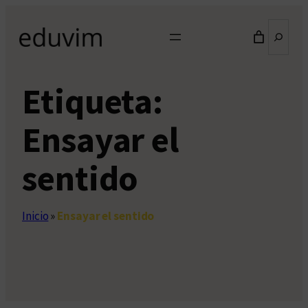
Saltar
Buscar
al
contenido
Etiqueta:
Ensayar el
sentido
Inicio
»
Ensayar el sentido