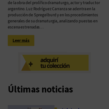
de la obra del prolífico dramaturgo, actor y traductor
argentino. Luz Rodríguez Carranza se adentra en la
producción de Spregelburd y en los procedimientos
generales de su dramaturgia, analizando puestas en
escena estrenadas…
:
Leer más
E
n
s
a
y
a
r
Últimas noticias
e
l
s
e