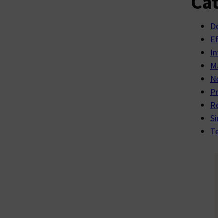
Cat
D
E
In
Ma
No
P
R
Si
Te