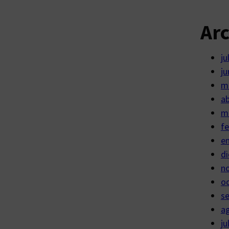
Ar
ju
ju
m
ab
m
fe
e
di
n
o
s
a
ju