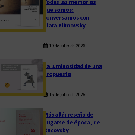
Todas las memorias
que somos:
conversamos con
Clara Klimovsky
19 de julio de 2026
La luminosidad de una
propuesta
16 de julio de 2026
Más allá: reseña de
Fugarse de época, de
Rucovsky