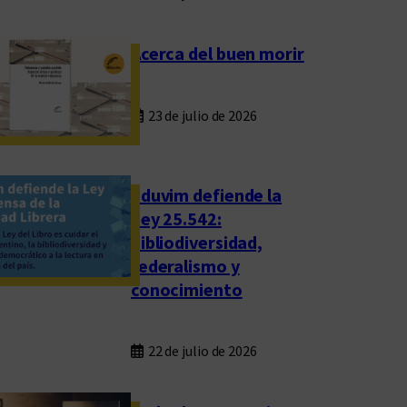
Acerca del buen morir
23 de julio de 2026
Eduvim defiende la
Ley 25.542:
bibliodiversidad,
federalismo y
conocimiento
22 de julio de 2026