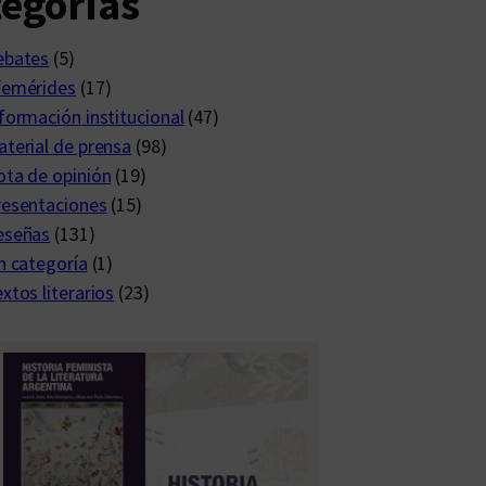
egorías
ebates
(5)
femérides
(17)
formación institucional
(47)
terial de prensa
(98)
ta de opinión
(19)
resentaciones
(15)
eseñas
(131)
n categoría
(1)
xtos literarios
(23)