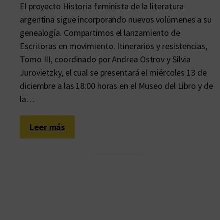
El proyecto Historia feminista de la literatura
argentina sigue incorporando nuevos volúmenes a su
genealogía. Compartimos el lanzamiento de
Escritoras en movimiento. Itinerarios y resistencias,
Tomo III, coordinado por Andrea Ostrov y Silvia
Jurovietzky, el cual se presentará el miércoles 13 de
diciembre a las 18:00 horas en el Museo del Libro y de
la…
:
Leer más
L
a
s
e
g
u
n