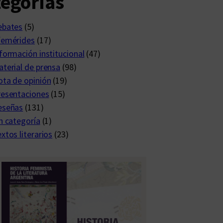
egorías
ebates
(5)
femérides
(17)
formación institucional
(47)
terial de prensa
(98)
ta de opinión
(19)
resentaciones
(15)
eseñas
(131)
n categoría
(1)
xtos literarios
(23)