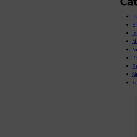
Cat
D
E
In
Ma
No
P
R
Si
Te