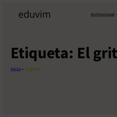
Saltar
al
Institucional
contenido
Etiqueta:
El gri
Inicio
»
El grito