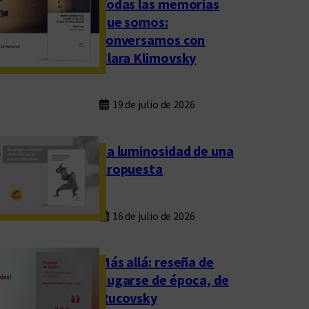
Todas las memorias
que somos:
conversamos con
Clara Klimovsky
19 de julio de 2026
La luminosidad de una
propuesta
16 de julio de 2026
Más allá: reseña de
Fugarse de época, de
Rucovsky