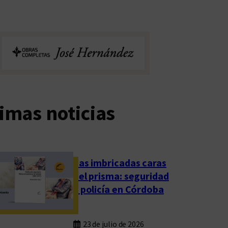
imas noticias
Las imbricadas caras
del prisma: seguridad
y policía en Córdoba
23 de julio de 2026