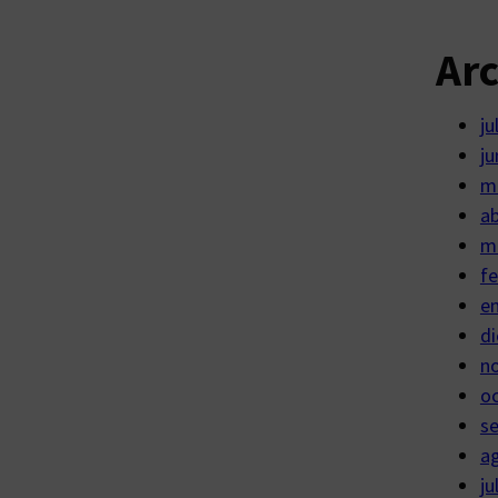
Ar
ju
ju
m
ab
m
fe
e
di
n
o
s
a
ju