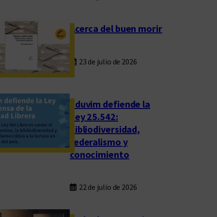
Acerca del buen morir
23 de julio de 2026
Eduvim defiende la
Ley 25.542:
bibliodiversidad,
federalismo y
conocimiento
22 de julio de 2026