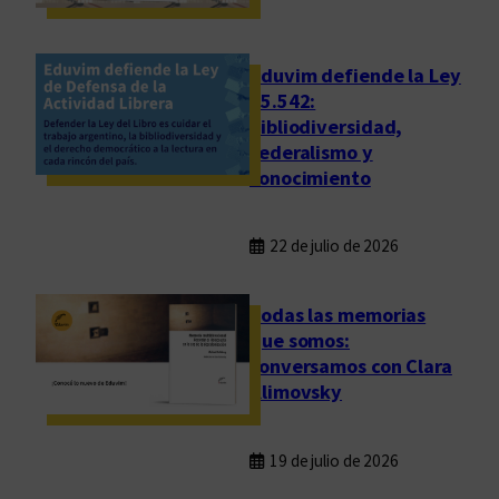
Eduvim defiende la Ley
25.542:
bibliodiversidad,
federalismo y
conocimiento
22 de julio de 2026
Todas las memorias
que somos:
conversamos con Clara
Klimovsky
19 de julio de 2026