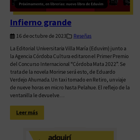
r
d
e
Infierno grande
j
o
16 de octubre de 2023
Reseñas
A
h
La Editorial Universitaria Villa María (Eduvim) junto a
u
la Agencia Córdoba Cultura editaron el Primer Premio
m
del Concurso Internacional “Córdoba Mata 2022”. Se
a
trata de la novela Morirse será esto, de Eduardo
d
Verdejo Ahumada. Un taxi tomado en Retiro, un viaje
a
de nueve horas en micro hasta Pelahue. El reflejo de la
p
ventanilla le devuelve…
r
e
:
Leer más
m
I
i
n
a
f