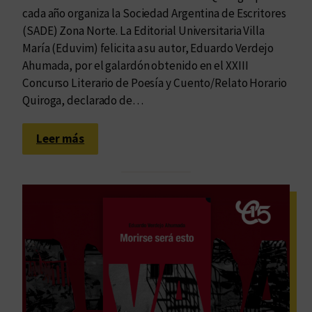
cada año organiza la Sociedad Argentina de Escritores
(SADE) Zona Norte. La Editorial Universitaria Villa
María (Eduvim) felicita a su autor, Eduardo Verdejo
Ahumada, por el galardón obtenido en el XXIII
Concurso Literario de Poesía y Cuento/Relato Horario
Quiroga, declarado de…
:
Leer más
E
d
u
a
r
d
o
V
e