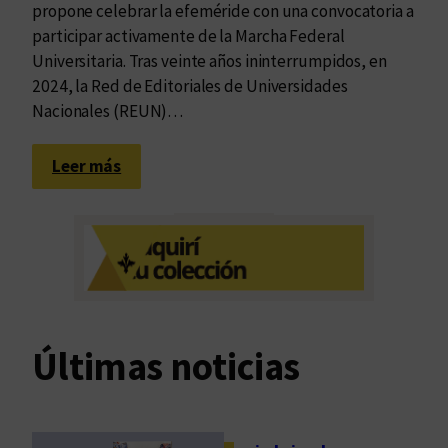
propone celebrar la efeméride con una convocatoria a
participar activamente de la Marcha Federal
Universitaria. Tras veinte años ininterrumpidos, en
2024, la Red de Editoriales de Universidades
Nacionales (REUN)…
:
Leer más
E
n
l
o
s
u
m
Últimas noticias
b
r
a
l