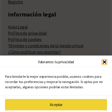
Registro
Información legal
Aviso Legal
Política de privacidad
Política de cookies
Términos y condiciones de la tienda virtual
¿Cómo publicar con nosotros?
Compra y venta de derechos
Valoramos tu privacidad
Políticas de publicación
Facturación
Políticas de coedición
Para brindarte la mejor experiencia posible, usamos cookies para
recordar tus preferencias y mejorar la navegación. Si optas por no
Atribuciones
aceptarlas, algunas opciones podrían estar limitadas.
Aceptar
© Copyright 2020 – 2026