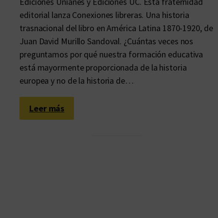
Ediciones Unianes y Ediciones UC. Esta fraternidad
editorial lanza Conexiones libreras. Una historia
trasnacional del libro en América Latina 1870-1920, de
Juan David Murillo Sandoval. ¿Cuántas veces nos
preguntamos por qué nuestra formación educativa
está mayormente proporcionada de la historia
europea y no de la historia de…
:
Leer más
R
e
p
ú
b
l
i
c