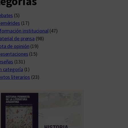
egorías
ebates
(5)
femérides
(17)
formación institucional
(47)
terial de prensa
(98)
ta de opinión
(19)
resentaciones
(15)
eseñas
(131)
n categoría
(1)
xtos literarios
(23)