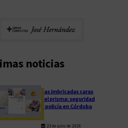
imas noticias
Las imbricadas caras
del prisma: seguridad
y policía en Córdoba
23 de julio de 2026