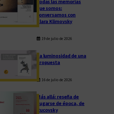
Todas las memorias
que somos:
conversamos con
Clara Klimovsky
19 de julio de 2026
La luminosidad de una
propuesta
16 de julio de 2026
Más allá: reseña de
Fugarse de época, de
Rucovsky