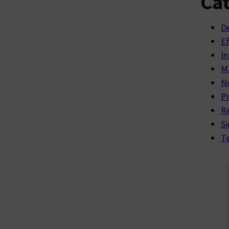
Cat
D
E
In
Ma
No
P
R
Si
Te