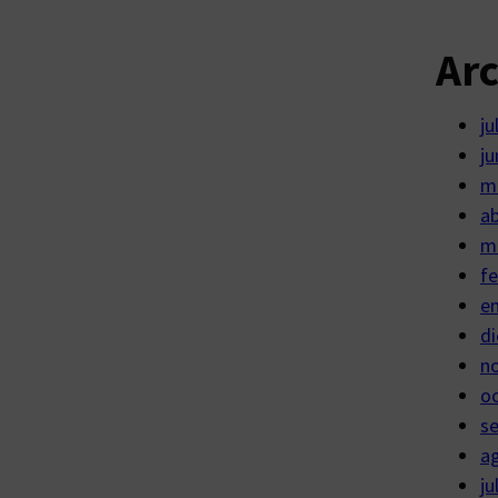
Ar
ju
ju
m
ab
m
fe
e
di
n
o
s
a
ju