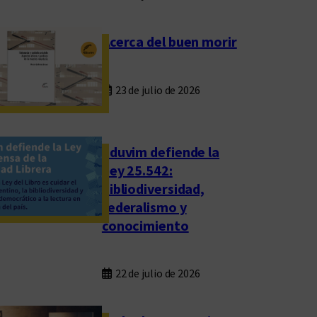
Acerca del buen morir
23 de julio de 2026
Eduvim defiende la
Ley 25.542:
bibliodiversidad,
federalismo y
conocimiento
22 de julio de 2026