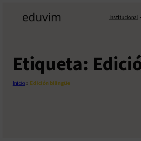
Saltar
al
Institucional
contenido
Etiqueta:
Edici
Inicio
»
Edición bilingüe