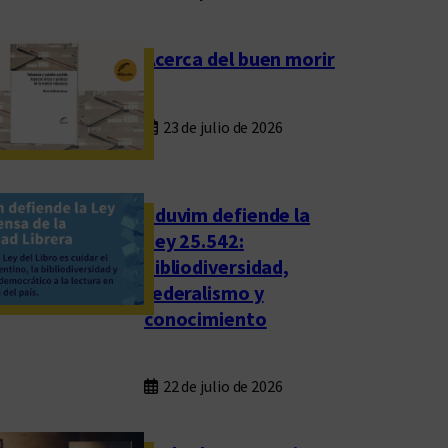
Acerca del buen morir
23 de julio de 2026
Eduvim defiende la
Ley 25.542:
bibliodiversidad,
federalismo y
conocimiento
22 de julio de 2026