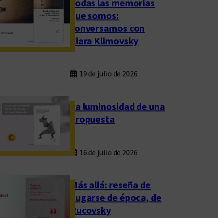
Todas las memorias
que somos:
conversamos con
Clara Klimovsky
19 de julio de 2026
La luminosidad de una
propuesta
16 de julio de 2026
Más allá: reseña de
Fugarse de época, de
Rucovsky