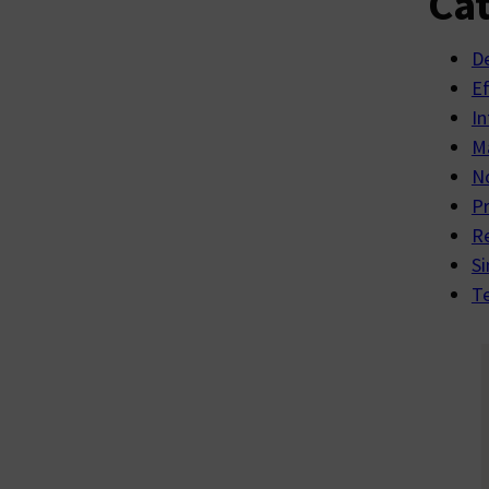
Cat
D
E
In
Ma
No
P
R
Si
Te