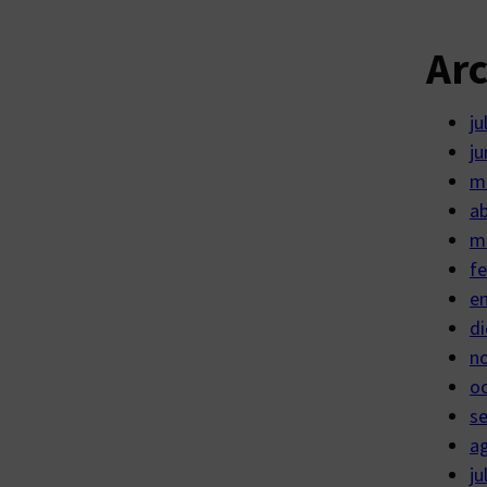
Ar
ju
ju
m
ab
m
fe
e
di
n
o
s
a
ju