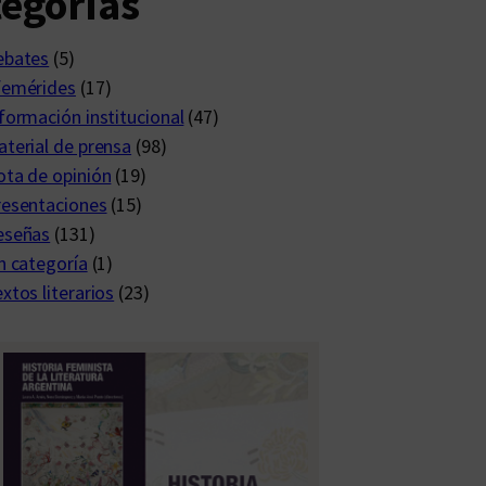
egorías
ebates
(5)
femérides
(17)
formación institucional
(47)
terial de prensa
(98)
ta de opinión
(19)
resentaciones
(15)
eseñas
(131)
n categoría
(1)
xtos literarios
(23)