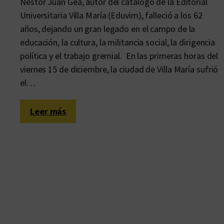
Néstor Juan Gea, autor del catálogo de la Editorial
Universitaria Villa María (Eduvim), falleció a los 62
años, dejando un gran legado en el campo de la
educación, la cultura, la militancia social, la dirigencia
política y el trabajo gremial. En las primeras horas del
viernes 15 de diciembre, la ciudad de Villa María sufrió
el…
:
Leer más
A
d
i
ó
s
,
q
u