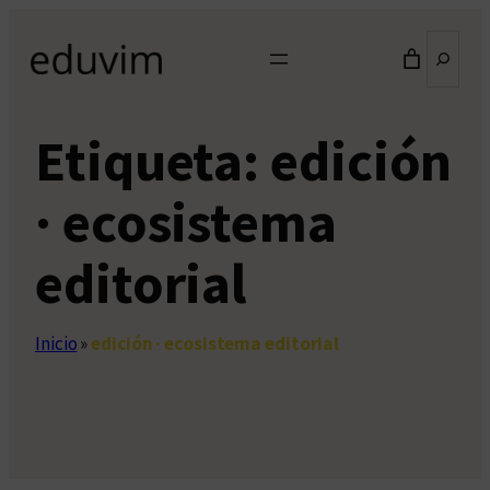
Saltar
Buscar
al
contenido
Etiqueta:
edición
· ecosistema
editorial
Inicio
»
edición · ecosistema editorial