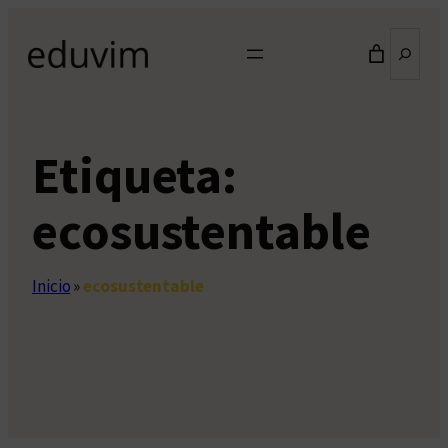
Saltar
Buscar
al
contenido
Etiqueta:
ecosustentable
Inicio
»
ecosustentable