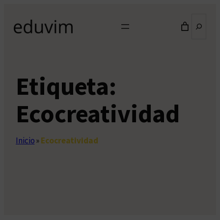
Saltar
Buscar
al
contenido
Etiqueta:
Ecocreatividad
Inicio
»
Ecocreatividad