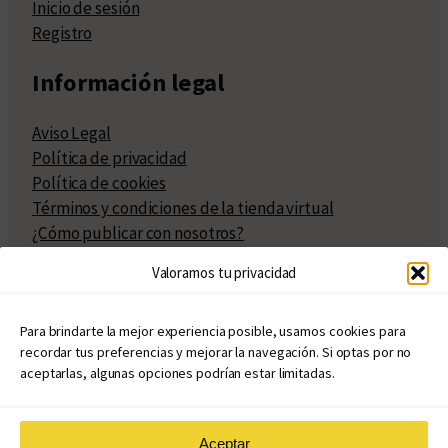
Inicio de sesión
Registro
Información legal
Aviso Legal
Política de privacidad
Política de cookies
Términos y condiciones de la tienda virtual
¿Cómo publicar con nosotros?
Compra y venta de derechos
Valoramos tu privacidad
Políticas de publicación
Facturación
Políticas de coedición
Para brindarte la mejor experiencia posible, usamos cookies para
recordar tus preferencias y mejorar la navegación. Si optas por no
Atribuciones
aceptarlas, algunas opciones podrían estar limitadas.
Aceptar