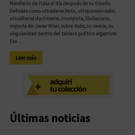
Manifesto de Italia el día después de su triunfo.
Definido como ultraderechista, ultraconservador,
ultraliberal doctrinario, trumpista, filofascista,
importa de Javier Milei, sobre todo, su rareza, su
singularidad dentro del tablero político argentino.
Esa…
:
Leer más
C
a
m
i
n
i
t
Últimas noticias
o
a
l