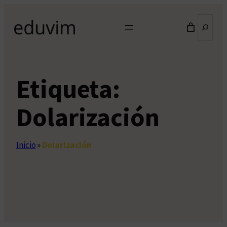
Saltar
Buscar
al
contenido
Etiqueta:
Dolarización
Inicio
»
Dolarización