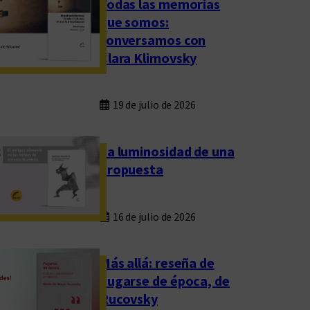
Todas las memorias
que somos:
conversamos con
Clara Klimovsky
19 de julio de 2026
La luminosidad de una
propuesta
16 de julio de 2026
Más allá: reseña de
Fugarse de época, de
Rucovsky