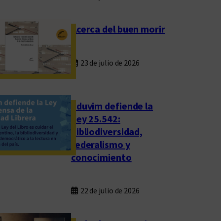
Acerca del buen morir
23 de julio de 2026
Eduvim defiende la
Ley 25.542:
bibliodiversidad,
federalismo y
conocimiento
22 de julio de 2026