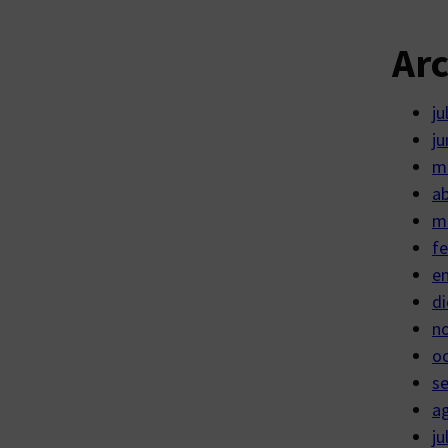
Ar
ju
ju
m
ab
m
fe
e
di
n
o
s
a
ju