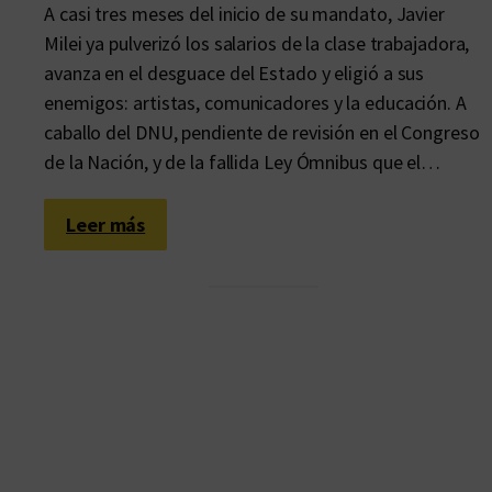
A casi tres meses del inicio de su mandato, Javier
Milei ya pulverizó los salarios de la clase trabajadora,
avanza en el desguace del Estado y eligió a sus
enemigos: artistas, comunicadores y la educación. A
caballo del DNU, pendiente de revisión en el Congreso
de la Nación, y de la fallida Ley Ómnibus que el…
:
Leer más
L
a
e
c
o
n
o
m
í