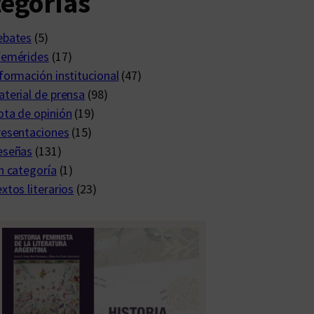
egorías
ebates
(5)
femérides
(17)
formación institucional
(47)
terial de prensa
(98)
ta de opinión
(19)
resentaciones
(15)
eseñas
(131)
n categoría
(1)
xtos literarios
(23)