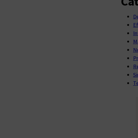
Cat
D
E
In
Ma
No
P
R
Si
Te