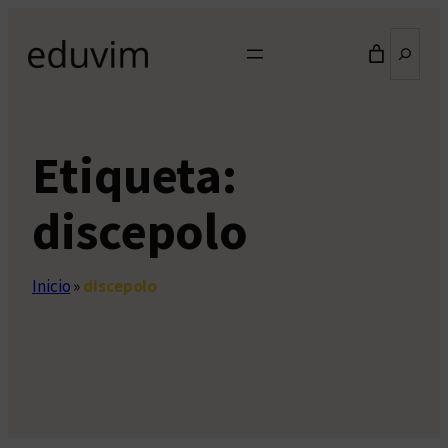
Saltar
Buscar
al
contenido
Etiqueta:
discepolo
Inicio
»
discepolo