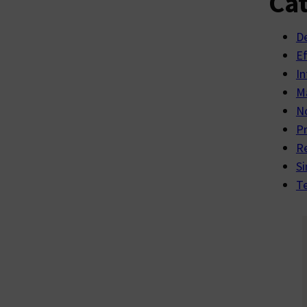
Cat
D
E
In
Ma
No
P
R
Si
Te