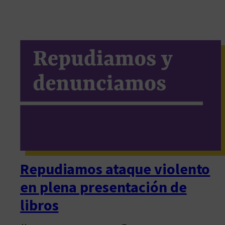
Repudiamos ataque violento
en plena presentación de
libros