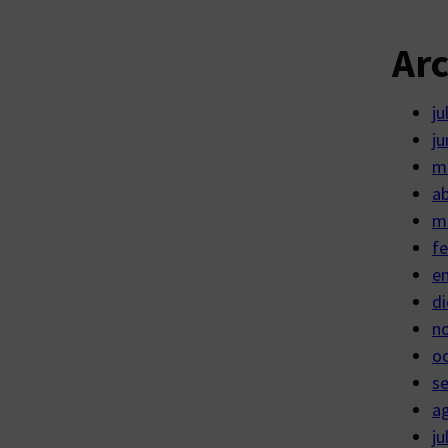
Ar
ju
ju
m
ab
m
fe
e
di
n
o
s
a
ju