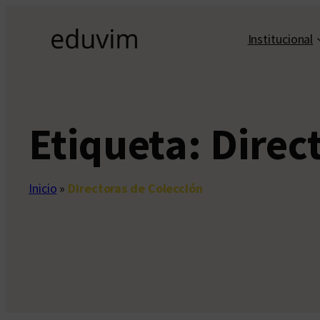
Saltar
al
Institucional
contenido
Etiqueta:
Direc
Inicio
»
Directoras de Colección