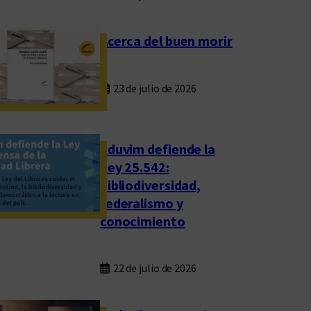
Acerca del buen morir
23 de julio de 2026
Eduvim defiende la
Ley 25.542:
bibliodiversidad,
federalismo y
conocimiento
22 de julio de 2026