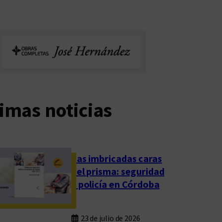
imas noticias
Las imbricadas caras
del prisma: seguridad
y policía en Córdoba
23 de julio de 2026