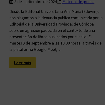
5 de septiembre de 2024
Material de prensa
Desde la Editorial Universitaria Villa María (Eduvim),
nos plegamos a la denuncia pública comunicada por la
Editorial de la Universidad Provincial de Córdoba
sobre un agresión padecida en el contexto de una
presentación de libros publicados por el sello. El
martes 3 de septiembre a las 18:00 horas, a través de
la plataforma Google Meet,…
:
Leer más
R
e
p
u
d
i