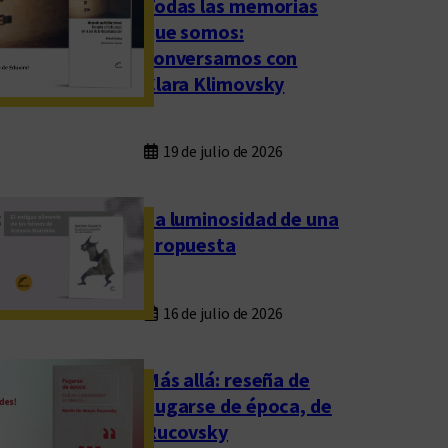
Todas las memorias
que somos:
conversamos con
Clara Klimovsky
19 de julio de 2026
La luminosidad de una
propuesta
16 de julio de 2026
Más allá: reseña de
Fugarse de época, de
Rucovsky