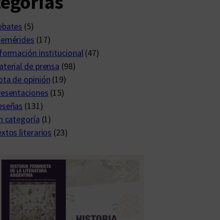
egorías
ebates
(5)
femérides
(17)
formación institucional
(47)
terial de prensa
(98)
ta de opinión
(19)
resentaciones
(15)
eseñas
(131)
n categoría
(1)
xtos literarios
(23)