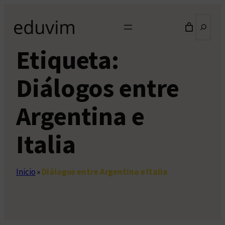
Saltar
Buscar
al
contenido
Etiqueta:
Diálogos entre
Argentina e
Italia
Inicio
»
Diálogos entre Argentina e Italia