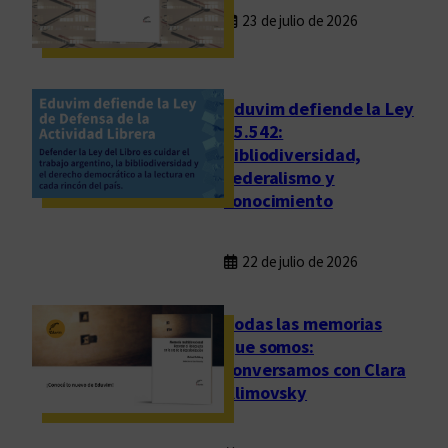
e
23 de julio de 2026
n
s
a
y
Eduvim defiende la Ley
o
25.542:
bibliodiversidad,
s
federalismo y
o
conocimiento
b
r
e
22 de julio de 2026
i
d
Todas las memorias
e
que somos:
n
conversamos con Clara
t
Klimovsky
i
d