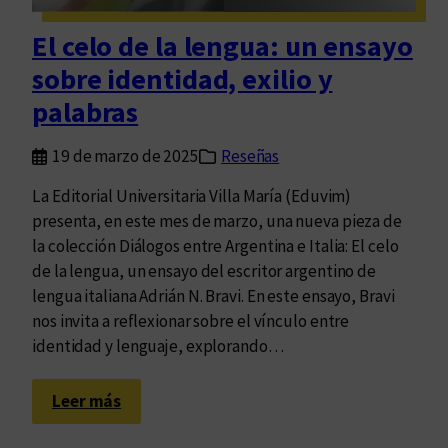
s
p
El celo de la lengua: un ensayo
e
sobre identidad, exilio y
r
s
palabras
o
n
19 de marzo de 2025
Reseñas
a
La Editorial Universitaria Villa María (Eduvim)
s
presenta, en este mes de marzo, una nueva pieza de
y
la colección Diálogos entre Argentina e Italia: El celo
l
de la lengua, un ensayo del escritor argentino de
a
lengua italiana Adrián N. Bravi. En este ensayo, Bravi
s
nos invita a reflexionar sobre el vínculo entre
l
identidad y lenguaje, explorando…
e
n
:
g
Leer más
E
u