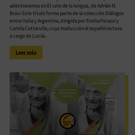
adentraremos en El celo de la lengua, de Adrián N.
Bravi. Este título forma parte de la colección Diálogos
entre Italia y Argentina, dirigida por Emilia Perassi y
Camila Cattarulla, cuya traducción al español estuvo
a cargo de Lucila…
:
Leer más
E
l
m
u
n
d
o
,
l
a