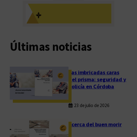
l
a
c
s
e
l
o
d
Últimas noticias
e
l
a
l
Las imbricadas caras
e
del prisma: seguridad y
n
policía en Córdoba
g
u
23 de julio de 2026
a
:
u
Acerca del buen morir
n