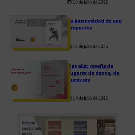
a
19 de julio de 2026
d
,
La luminosidad de una
e
propuesta
x
i
16 de julio de 2026
l
i
o
Más allá: reseña de
y
Fugarse de época, de
p
Rucovsky
a
l
14 de julio de 2026
a
b
r
a
s