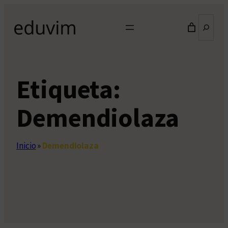
Saltar
Buscar
al
contenido
Etiqueta:
Demendiolaza
Inicio
»
Demendiolaza