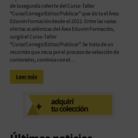
de la segunda cohorte del Curso-Taller
“Curar/Corregir/Editar/Publicar” que dicta el Área
Eduvim Formación desde el 2022. Entre las varias
ofertas académicas del Área Eduvim Formación,
surgió el Curso-Taller
“Curar/Corregir/Editar/Publicar”. Se trata de un
recorrido que inicia por el proceso de selección de
contenidos, continúa con el…
:
Leer más
E
d
u
v
i
m
F