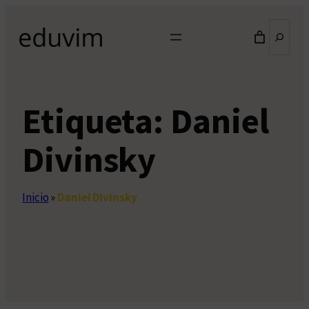
Saltar
Buscar
al
contenido
Etiqueta:
Daniel
Divinsky
Inicio
»
Daniel Divinsky