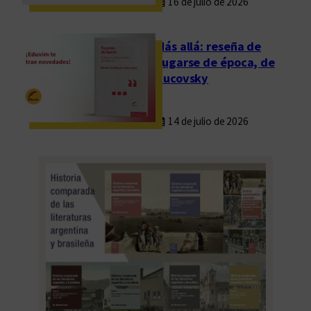
16 de julio de 2026
l
o
g
Más allá: reseña de
r
Fugarse de época, de
o
Rucovsky
s
14 de julio de 2026