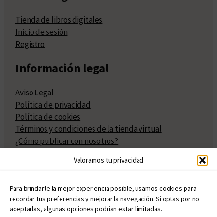
Tienda de libros digitales
Inicio de sesión
Registro
Información legal
Aviso Legal
Política de privacidad
Política de cookies
Términos y condiciones de la tienda virtual
¿Cómo publicar con nosotros?
Compra y venta de derechos
Valoramos tu privacidad
Políticas de publicación
Facturación
Políticas de coedición
Para brindarte la mejor experiencia posible, usamos cookies para
recordar tus preferencias y mejorar la navegación. Si optas por no
Atribuciones
aceptarlas, algunas opciones podrían estar limitadas.