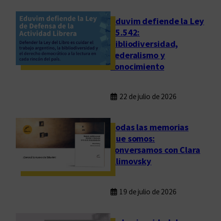
!
Eduvim defiende la Ley
25.542:
bibliodiversidad,
federalismo y
conocimiento
22 de julio de 2026
Todas las memorias
que somos:
conversamos con Clara
Klimovsky
19 de julio de 2026