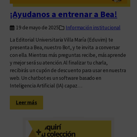
m
i
¡Ayudanos a entrenar a Bea!
n
a
19 de mayo de 2025
Información institucional
n
t
La Editorial Universitaria Villa María (Eduvim) te
e
presenta a Bea, nuestro Bot, y te invita a conversar
d
con ella. Mientras más preguntas recibe, más aprende
e
y mejor será su atención. Al finalizar tu charla,
l
recibirás un cupón de descuento para usar en nuestra
a
web. Un chatbot es un software basado en
s
Inteligencia Artificial (IA) capaz…
c
a
:
Leer más
l
¡
l
A
e
y
s
u