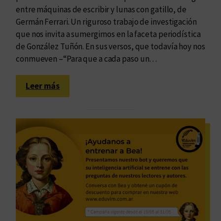
entre máquinas de escribir y lunas con gatillo, de
Germán Ferrari. Un riguroso trabajo de investigación
que nos invita a sumergirnos en la faceta periodística
de González Tuñón. En sus versos, que todavía hoy nos
conmueven –“Para que a cada paso un…
:
Leer más
E
l
e
t
e
r
n
o
c
a