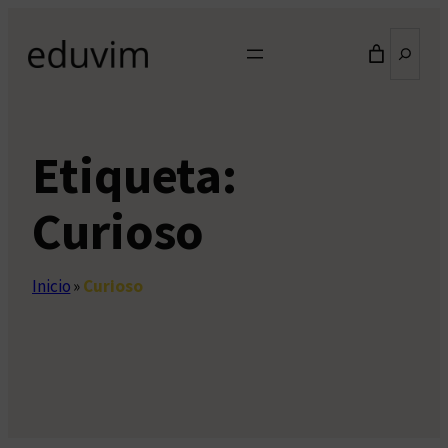
Saltar
Buscar
al
contenido
Etiqueta:
Curioso
Inicio
»
Curioso