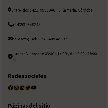
Entre Ríos 1421, X5900AGI, Villa María, Córdoba
+543534648245
contacto@eduvim.unvm.edu.ar
Lunes a Viernes de 09:00 a 14:00 y de 16:00 a 18:00
hs
Redes sociales
Facebook
Instagram
LinkedIn
Twitter
YouTube
Páginas del sitio