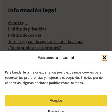
Información legal
Aviso Legal
Política de privacidad
Política de cookies
Términos y condiciones de la tienda virtual
¿Cómo publicar con nosotros?
Compra y venta de derechos
Valoramos tu privacidad
Políticas de publicación
Facturación
Políticas de coedición
Para brindarte la mejor experiencia posible, usamos cookies para
recordar tus preferencias y mejorar la navegación. Si optas por no
Atribuciones
aceptarlas, algunas opciones podrían estar limitadas.
Aceptar
© Copyright 2020 – 2026
Rechazar