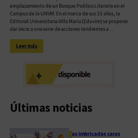
emplazamiento de un Bosque Poético Literario en el
Campus de la UNVM. En el marco de sus 15 años, la
Editorial Universitaria Villa María (Eduvim) se propone
dar inicio a una serie de acciones tendientes a…
:
Leer más
E
d
u
v
i
m
t
Últimas noticias
e
n
d
r
Las imbricadas caras