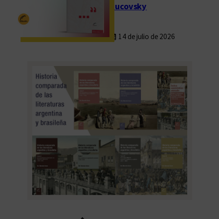
í
Rucovsky
a
14 de julio de 2026