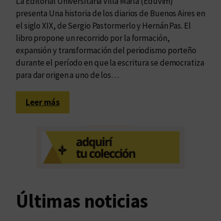
La Editorial Universitaria Villa María (Eduvim)
presenta Una historia de los diarios de Buenos Aires en
el siglo XIX, de Sergio Pastormerlo y Hernán Pas. El
libro propone un recorrido por la formación,
expansión y transformación del periodismo porteño
durante el período en que la escritura se democratiza
para dar origen a uno de los…
:
Leer más
U
n
a
p
r
o
s
Últimas noticias
p
e