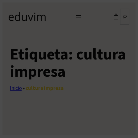
Saltar
Buscar
al
contenido
Etiqueta:
cultura
impresa
Inicio
»
cultura impresa