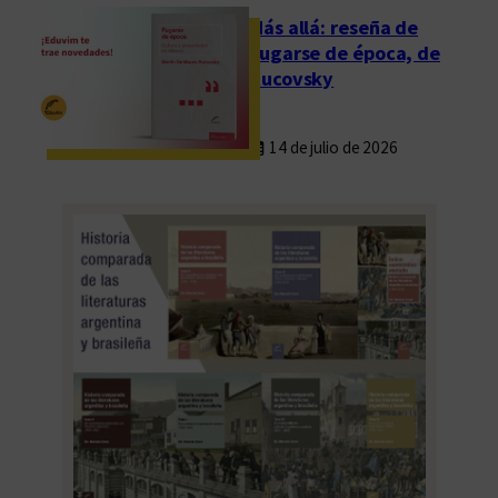
e
Más allá: reseña de
s
Fugarse de época, de
d
Rucovsky
e
c
14 de julio de 2026
i
m
o
n
ó
n
i
c
a