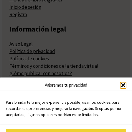
Inicio de sesión
Registro
Información legal
Aviso Legal
Política de privacidad
Política de cookies
Términos y condiciones de la tienda virtual
¿Cómo publicar con nosotros?
Compra y venta de derechos
Valoramos tu privacidad
Políticas de publicación
Facturación
Políticas de coedición
Para brindarte la mejor experiencia posible, usamos cookies para
recordar tus preferencias y mejorar la navegación. Si optas por no
Atribuciones
aceptarlas, algunas opciones podrían estar limitadas.