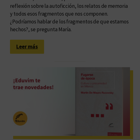
reflexión sobre la autoficción, los relatos de memoria
y todos esos fragmentos que nos componen.
¿Podríamos hablar de los fragmentos de que estamos
hechos?, se pregunta María.
:
Leer más
L
a
l
u
m
i
n
o
s
i
d