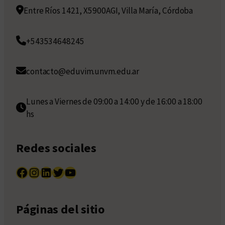
Entre Ríos 1421, X5900AGI, Villa María, Córdoba
+543534648245
contacto@eduvim.unvm.edu.ar
Lunes a Viernes de 09:00 a 14:00 y de 16:00 a 18:00
hs
Redes sociales
Facebook
Instagram
LinkedIn
Twitter
YouTube
Páginas del sitio