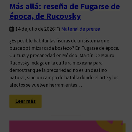
a
Más allá: reseña de Fugarse de
d
época, de Rucovsky
d
e
14 de julio de 2026
Material de prensa
u
n
¿Es posible habitar las fisuras de un sistema que
a
busca optimizar cada bostezo? En Fugarse de época.
p
Cultura y precariedad en México, Martín De Mauro
r
Rucovsky indaga en la cultura mexicana para
o
demostrar que la precariedad no es un destino
p
natural, sino un campo de batalla donde el arte y los
u
afectos se vuelven herramientas…
e
s
:
Leer más
t
M
a
á
s
a