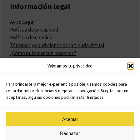
Información legal
Aviso Legal
Política de privacidad
Política de cookies
Términos y condiciones de la tienda virtual
¿Cómo publicar con nosotros?
Compra y venta de derechos
Valoramos tu privacidad
Políticas de publicación
Facturación
Políticas de coedición
Para brindarte la mejor experiencia posible, usamos cookies para
recordar tus preferencias y mejorar la navegación. Si optas por no
Atribuciones
aceptarlas, algunas opciones podrían estar limitadas.
Aceptar
© Copyright 2020 – 2026
Rechazar
eduvim.com.ar
| Todos los derechos reservados