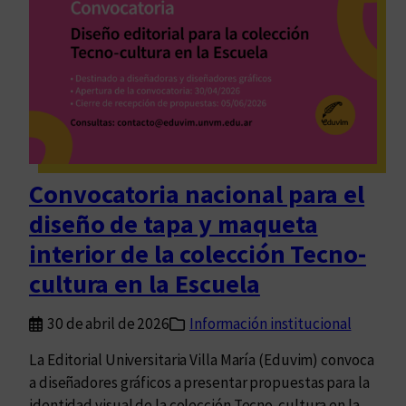
l
l
á
:
r
e
s
e
Convocatoria nacional para el
ñ
diseño de tapa y maqueta
a
d
interior de la colección Tecno-
e
cultura en la Escuela
F
u
30 de abril de 2026
Información institucional
g
a
La Editorial Universitaria Villa María (Eduvim) convoca
r
a diseñadores gráficos a presentar propuestas para la
s
identidad visual de la colección Tecno-cultura en la