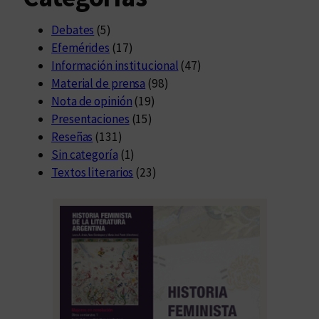
n
T
Debates
(5)
e
Efemérides
(17)
c
Información institucional
(47)
n
Material de prensa
(98)
o
Nota de opinión
(19)
-
Presentaciones
(15)
c
Reseñas
(131)
u
Sin categoría
(1)
l
Textos literarios
(23)
t
u
r
a
e
n
l
a