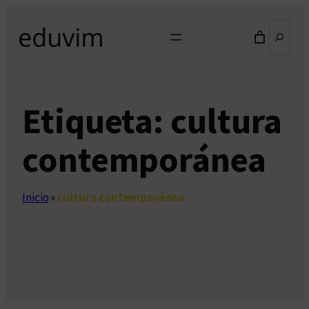
Saltar
Buscar
al
contenido
Etiqueta:
cultura
contemporánea
Inicio
»
cultura contemporánea