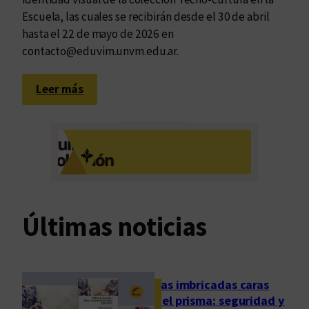
e
Escuela, las cuales se recibirán desde el 30 de abril
d
hasta el 22 de mayo de 2026 en
e
contacto@eduvim.unvm.edu.ar.
é
p
:
Leer más
o
C
c
o
a
n
,
v
d
o
e
c
R
a
Últimas noticias
u
t
c
o
o
r
v
i
Las imbricadas caras
s
a
del prisma: seguridad y
k