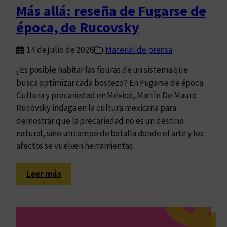
a
Más allá: reseña de Fugarse de
d
época, de Rucovsky
d
e
14 de julio de 2026
Material de prensa
u
n
¿Es posible habitar las fisuras de un sistema que
a
busca optimizar cada bostezo? En Fugarse de época.
p
Cultura y precariedad en México, Martín De Mauro
r
Rucovsky indaga en la cultura mexicana para
o
demostrar que la precariedad no es un destino
p
natural, sino un campo de batalla donde el arte y los
u
afectos se vuelven herramientas…
e
s
:
Leer más
t
M
a
á
s
a