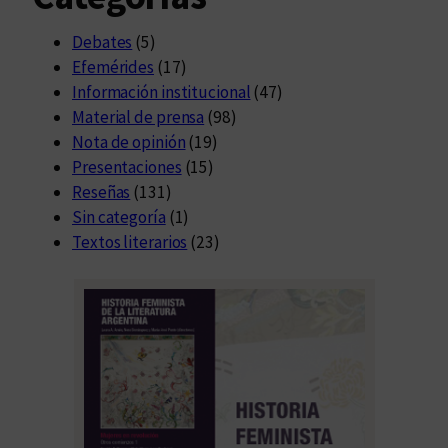
n
T
Debates
(5)
e
Efemérides
(17)
c
Información institucional
(47)
n
Material de prensa
(98)
o
Nota de opinión
(19)
-
Presentaciones
(15)
c
Reseñas
(131)
u
Sin categoría
(1)
l
Textos literarios
(23)
t
u
r
a
e
n
l
a