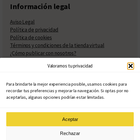
Información legal
Aviso Legal
Política de privacidad
Política de cookies
Términos y condiciones de la tienda virtual
¿Cómo publicar con nosotros?
Compra y venta de derechos
Valoramos tu privacidad
Políticas de publicación
Facturación
Políticas de coedición
Para brindarte la mejor experiencia posible, usamos cookies para
recordar tus preferencias y mejorar la navegación. Si optas por no
Atribuciones
aceptarlas, algunas opciones podrían estar limitadas.
Aceptar
© Copyright 2020 – 2026
Rechazar
eduvim.com.ar
| Todos los derechos reservados