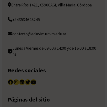
Entre Ríos 1421, X5900AGI, Villa María, Córdoba
+543534648245
contacto@eduvim.unvm.edu.ar
Lunes a Viernes de 09:00 a 14:00 y de 16:00 a 18:00
hs
Redes sociales
Facebook
Instagram
LinkedIn
Twitter
YouTube
Páginas del sitio