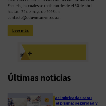
e
Escuela, las cuales se recibirán desde el 30 de abril
d
hasta el 22 de mayo de 2026 en
e
contacto@eduvim.unvm.edu.ar.
é
p
:
Leer más
o
C
c
o
a
n
,
v
d
o
e
c
R
a
Últimas noticias
u
t
c
o
o
r
v
i
Las imbricadas caras
s
a
del prisma: seguridad y
k