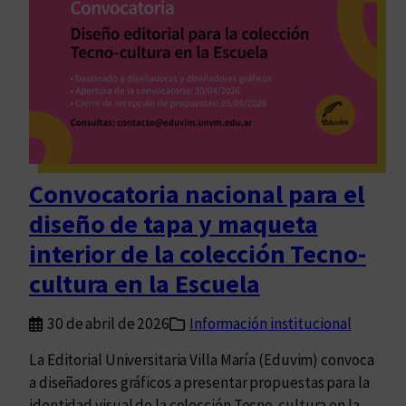
l
l
á
:
r
e
s
e
Convocatoria nacional para el
ñ
diseño de tapa y maqueta
a
d
interior de la colección Tecno-
e
cultura en la Escuela
F
u
30 de abril de 2026
Información institucional
g
a
La Editorial Universitaria Villa María (Eduvim) convoca
r
a diseñadores gráficos a presentar propuestas para la
s
identidad visual de la colección Tecno-cultura en la