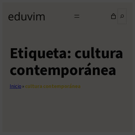
Saltar
Buscar
al
contenido
Etiqueta:
cultura
contemporánea
Inicio
»
cultura contemporánea