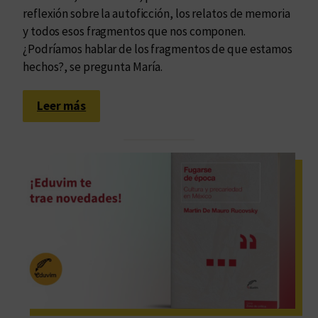
reflexión sobre la autoficción, los relatos de memoria
y todos esos fragmentos que nos componen.
¿Podríamos hablar de los fragmentos de que estamos
hechos?, se pregunta María.
:
Leer más
L
a
l
u
m
i
n
o
s
i
d