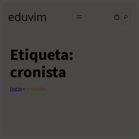
Saltar
Buscar
al
contenido
Etiqueta:
cronista
Inicio
»
cronista