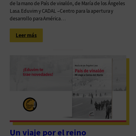
de la mano de País de vinalón, de María de los Ángeles
Lasa. Eduvim y CADAL –Centro para la apertura y
desarrollo para América…
:
Leer más
U
n
a
p
a
r
t
i
c
u
l
a
Un viaje por el reino
r