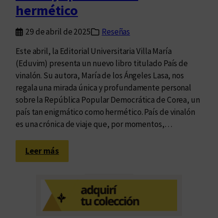
hermético
f
o
29 de abril de 2025
Reseñas
r
m
Este abril, la Editorial Universitaria Villa María
a
(Eduvim) presenta un nuevo libro titulado País de
d
vinalón. Su autora, María de los Ángeles Lasa, nos
e
regala una mirada única y profundamente personal
v
sobre la República Popular Democrática de Corea, un
i
país tan enigmático como hermético. País de vinalón
a
es una crónica de viaje que, por momentos,…
j
a
:
Leer más
r
U
n
v
i
a