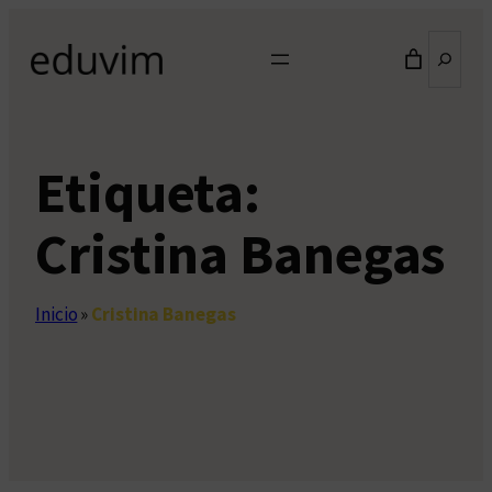
Saltar
Buscar
al
contenido
Etiqueta:
Cristina Banegas
Inicio
»
Cristina Banegas