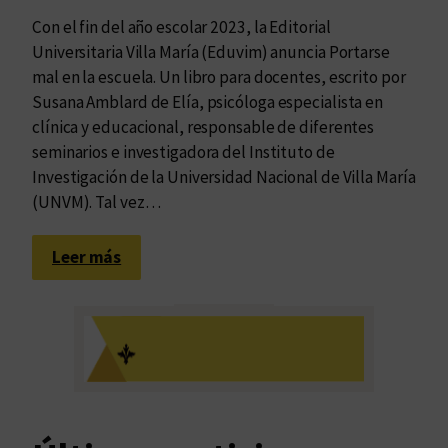
Con el fin del año escolar 2023, la Editorial
Universitaria Villa María (Eduvim) anuncia Portarse
mal en la escuela. Un libro para docentes, escrito por
Susana Amblard de Elía, psicóloga especialista en
clínica y educacional, responsable de diferentes
seminarios e investigadora del Instituto de
Investigación de la Universidad Nacional de Villa María
(UNVM). Tal vez…
:
Leer más
U
n
a
o
p
o
r