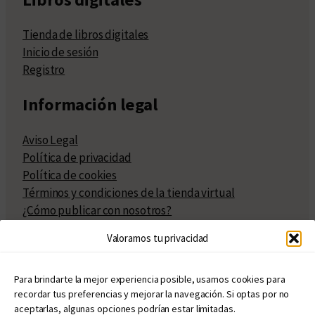
Tienda de libros digitales
Inicio de sesión
Registro
Información legal
Aviso Legal
Política de privacidad
Política de cookies
Términos y condiciones de la tienda virtual
¿Cómo publicar con nosotros?
Compra y venta de derechos
Valoramos tu privacidad
Políticas de publicación
Facturación
Políticas de coedición
Para brindarte la mejor experiencia posible, usamos cookies para
recordar tus preferencias y mejorar la navegación. Si optas por no
Atribuciones
aceptarlas, algunas opciones podrían estar limitadas.