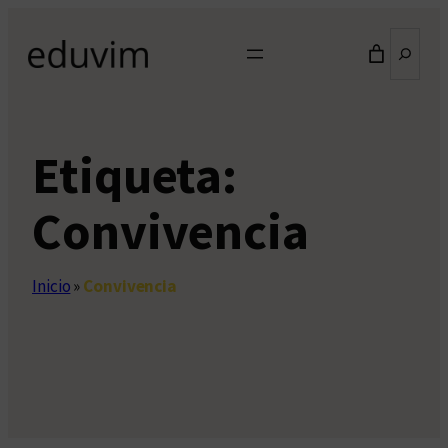
Saltar
Buscar
al
contenido
Etiqueta:
Convivencia
Inicio
»
Convivencia