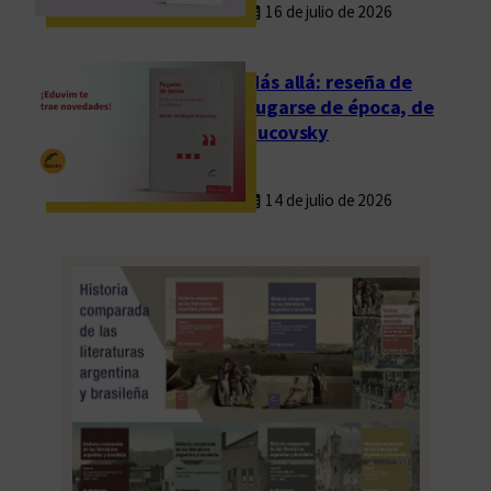
16 de julio de 2026
s
é
t
Más allá: reseña de
i
Fugarse de época, de
c
Rucovsky
o
s
14 de julio de 2026