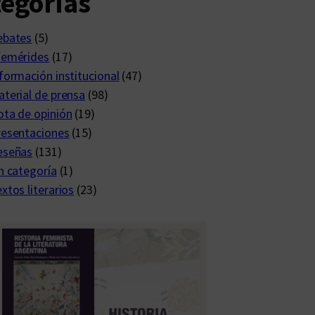
egorías
ebates
(5)
femérides
(17)
formación institucional
(47)
terial de prensa
(98)
ta de opinión
(19)
resentaciones
(15)
eseñas
(131)
n categoría
(1)
xtos literarios
(23)