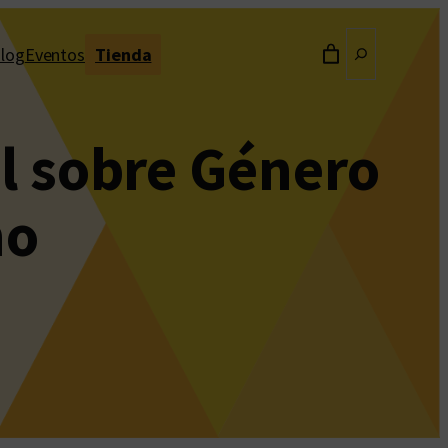
Buscar
log
Eventos
Tienda
l sobre Género
mo