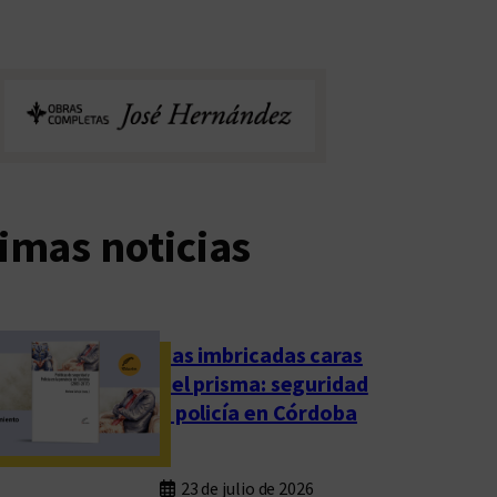
imas noticias
Las imbricadas caras
del prisma: seguridad
y policía en Córdoba
23 de julio de 2026