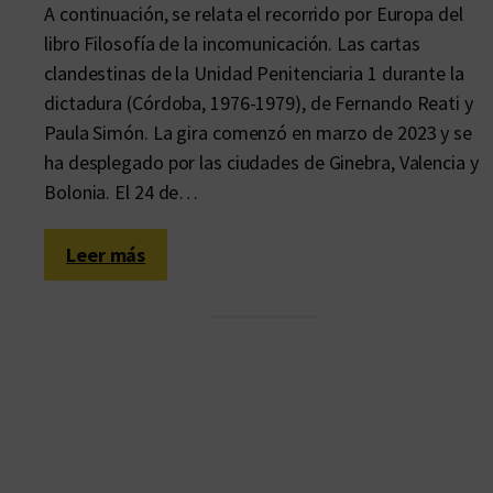
A continuación, se relata el recorrido por Europa del
libro Filosofía de la incomunicación. Las cartas
clandestinas de la Unidad Penitenciaria 1 durante la
dictadura (Córdoba, 1976-1979), de Fernando Reati y
Paula Simón. La gira comenzó en marzo de 2023 y se
ha desplegado por las ciudades de Ginebra, Valencia y
Bolonia. El 24 de…
:
Leer más
I
t
i
n
e
r
a
r