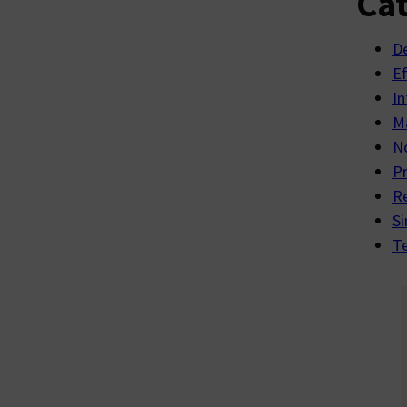
Cat
D
E
In
Ma
No
P
R
Si
Te