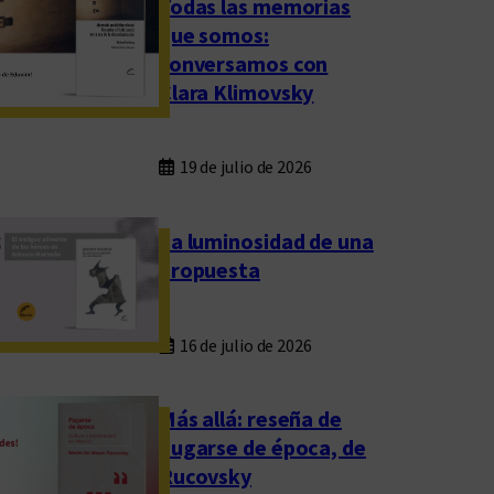
Todas las memorias
que somos:
conversamos con
Clara Klimovsky
19 de julio de 2026
La luminosidad de una
propuesta
16 de julio de 2026
Más allá: reseña de
Fugarse de época, de
Rucovsky