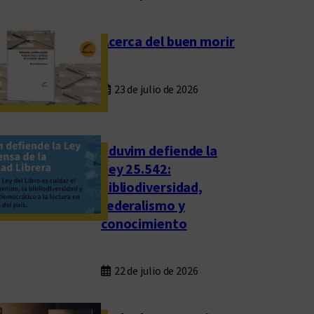
Acerca del buen morir
23 de julio de 2026
Eduvim defiende la
Ley 25.542:
bibliodiversidad,
federalismo y
conocimiento
22 de julio de 2026