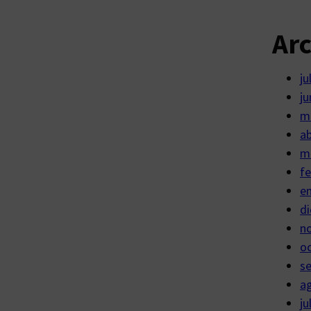
Ar
ju
ju
m
ab
m
fe
e
di
n
o
s
a
ju