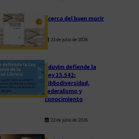
Acerca del buen morir
23 de julio de 2026
Eduvim defiende la
Ley 25.542:
bibliodiversidad,
federalismo y
conocimiento
22 de julio de 2026