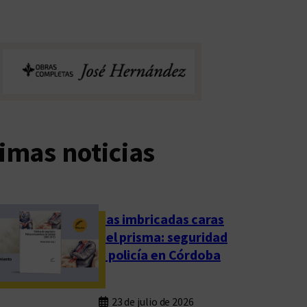
imas noticias
Las imbricadas caras
del prisma: seguridad
y policía en Córdoba
23 de julio de 2026