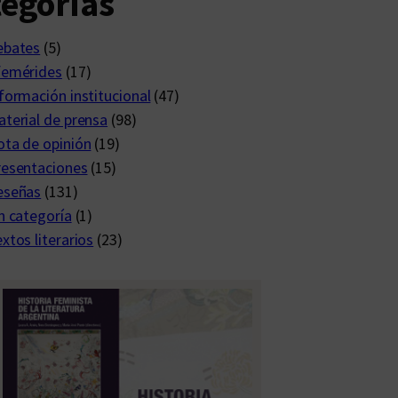
egorías
ebates
(5)
femérides
(17)
formación institucional
(47)
terial de prensa
(98)
ta de opinión
(19)
resentaciones
(15)
eseñas
(131)
n categoría
(1)
xtos literarios
(23)