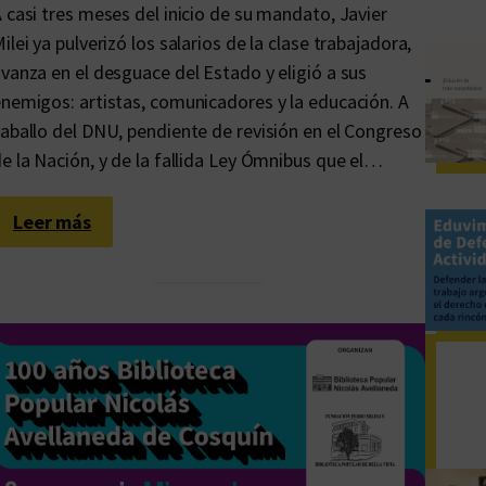
 casi tres meses del inicio de su mandato, Javier
ilei ya pulverizó los salarios de la clase trabajadora,
vanza en el desguace del Estado y eligió a sus
nemigos: artistas, comunicadores y la educación. A
aballo del DNU, pendiente de revisión en el Congreso
e la Nación, y de la fallida Ley Ómnibus que el…
:
Leer más
L
a
e
c
o
n
o
m
í