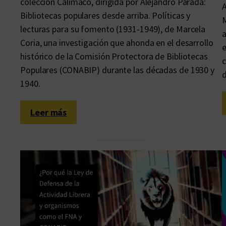
colección Calímaco, dirigida por Alejandro Parada:
A
Bibliotecas populares desde arriba. Políticas y
M
lecturas para su fomento (1931-1949), de Marcela
a
Coria, una investigación que ahonda en el desarrollo
e
histórico de la Comisión Protectora de Bibliotecas
c
Populares (CONABIP) durante las décadas de 1930 y
d
1940.
:
Leer más
B
i
b
l
i
o
t
e