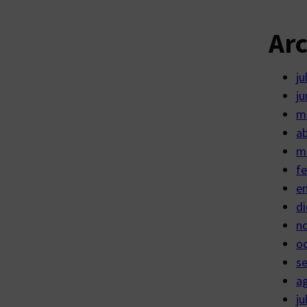
Ar
ju
ju
m
ab
m
fe
e
di
n
o
s
a
ju