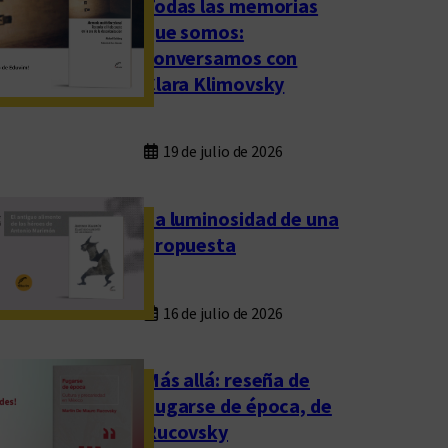
Todas las memorias
que somos:
conversamos con
Clara Klimovsky
19 de julio de 2026
La luminosidad de una
propuesta
16 de julio de 2026
Más allá: reseña de
Fugarse de época, de
Rucovsky