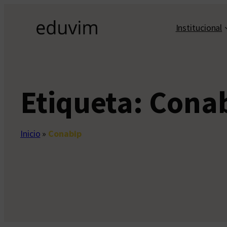
Saltar
al
Institucional
contenido
Etiqueta:
Cona
Inicio
»
Conabip