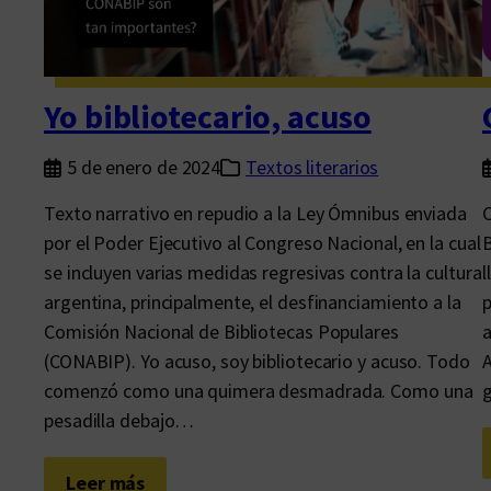
c
a
s
v
Yo bibliotecario, acuso
i
v
5 de enero de 2024
Textos literarios
a
Texto narrativo en repudio a la Ley Ómnibus enviada
C
s
por el Poder Ejecutivo al Congreso Nacional, en la cual
B
se incluyen varias medidas regresivas contra la cultura
l
argentina, principalmente, el desfinanciamiento a la
p
Comisión Nacional de Bibliotecas Populares
a
(CONABIP). Yo acuso, soy bibliotecario y acuso. Todo
A
comenzó como una quimera desmadrada. Como una
pesadilla debajo…
:
Leer más