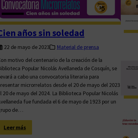
a
n
o
Cien años sin soledad
e
s
22 de mayo de 2023
Material de prensa
e
l
on motivo del centenario de la creación de la
f
iblioteca Popular Nicolás Avellaneda de Cosquín, se
i
levará a cabo una convocatoria literaria para
n
resentar microrrelatos desde el 20 de mayo del 2023
,
l 20 de mayo del 2024. La Biblioteca Popular Nicolás
l
vellaneda fue fundada el 6 de mayo de 1923 por un
a
grupo de…
b
a
:
Leer más
t
C