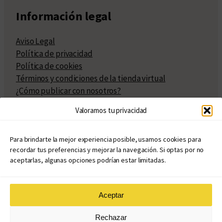
Información legal
Aviso Legal
Política de privacidad
Política de cookies
Términos y condiciones de la tienda virtual
¿Cómo publicar con nosotros?
Compra y venta de derechos
Valoramos tu privacidad
Políticas de publicación
Facturación
Políticas de coedición
Para brindarte la mejor experiencia posible, usamos cookies para
recordar tus preferencias y mejorar la navegación. Si optas por no
Atribuciones
aceptarlas, algunas opciones podrían estar limitadas.
Aceptar
© Copyright 2020 – 2026
Rechazar