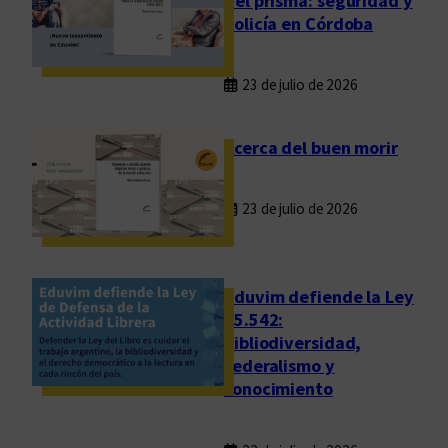
del prisma: seguridad y
a
policía en Córdoba
n
t
23 de julio de 2026
o
Acerca del buen morir
23 de julio de 2026
Eduvim defiende la Ley
25.542:
bibliodiversidad,
federalismo y
conocimiento