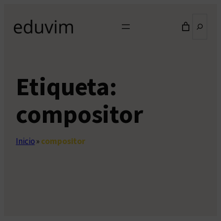
Saltar
Buscar
al
contenido
Etiqueta:
compositor
Inicio
»
compositor