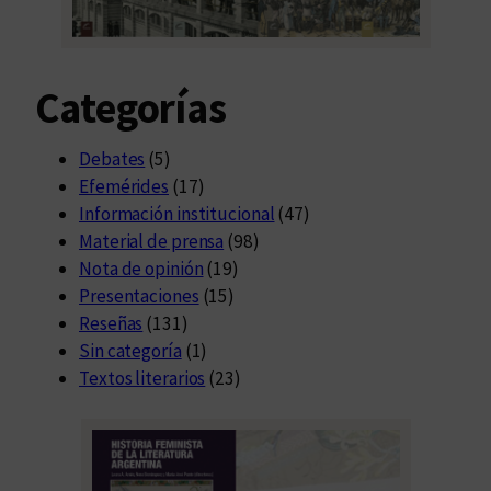
r
a
s
Categorías
d
e
l
Debates
(5)
a
Efemérides
(17)
U
Información institucional
(47)
N
Material de prensa
(98)
C
Nota de opinión
(19)
Presentaciones
(15)
Reseñas
(131)
Sin categoría
(1)
Textos literarios
(23)