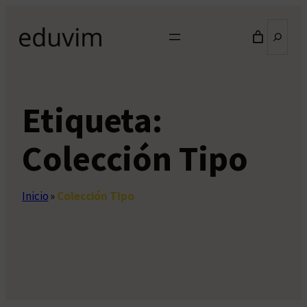
Saltar
Buscar
al
contenido
Etiqueta:
Colección Tipo
Inicio
»
Colección Tipo