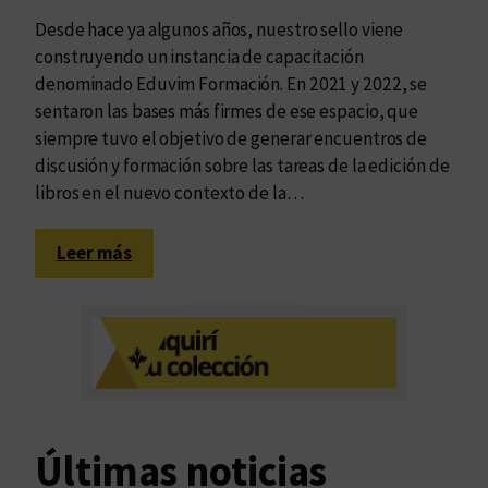
Desde hace ya algunos años, nuestro sello viene
construyendo un instancia de capacitación
denominado Eduvim Formación. En 2021 y 2022, se
sentaron las bases más firmes de ese espacio, que
siempre tuvo el objetivo de generar encuentros de
discusión y formación sobre las tareas de la edición de
libros en el nuevo contexto de la…
:
Leer más
“
C
u
r
a
r
/
Últimas noticias
C