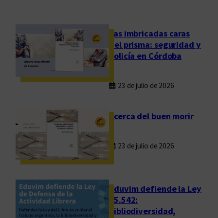
o
r
r
Las imbricadas caras
e
del prisma: seguridad y
g
policía en Córdoba
i
r
23 de julio de 2026
/
E
d
Acerca del buen morir
i
t
23 de julio de 2026
a
r
/
P
Eduvim defiende la Ley
u
25.542:
bibliodiversidad,
b