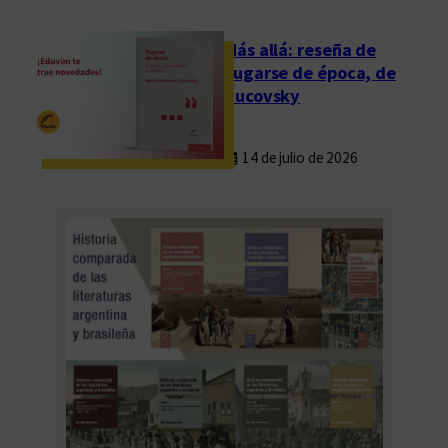
e
s
Más allá: reseña de
d
Fugarse de época, de
e
Rucovsky
l
a
14 de julio de 2026
E
s
c
u
e
l
a
d
e
L
e
t