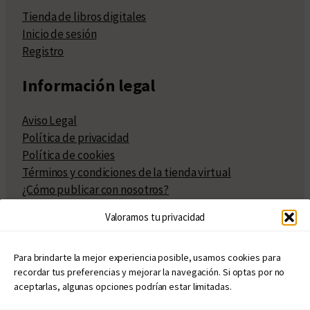
Tienda de libros digitales
Inicio de sesión
Registro
Información legal
Aviso Legal
Política de privacidad
Política de cookies
Términos y condiciones de la tienda virtual
¿Cómo publicar con nosotros?
Compra y venta de derechos
Valoramos tu privacidad
Políticas de publicación
Facturación
Políticas de coedición
Para brindarte la mejor experiencia posible, usamos cookies para
recordar tus preferencias y mejorar la navegación. Si optas por no
Atribuciones
aceptarlas, algunas opciones podrían estar limitadas.