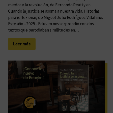
miedos y la revolución, de Fernando Reati y en
Cuando la justicia se asoma a nuestra vida. Historias
para reflexionar, de Miguel Julio Rodríguez Villafañe.
Este año –2025– Eduvim nos sorprendió con dos
textos que parodiaban similitudes en…
:
Leer más
L
o
s
m
o
m
e
n
t
o