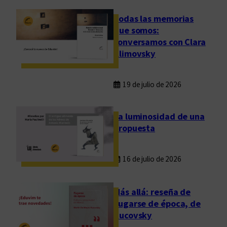
Todas las memorias
que somos:
conversamos con Clara
Klimovsky
19 de julio de 2026
La luminosidad de una
propuesta
16 de julio de 2026
Más allá: reseña de
Fugarse de época, de
Rucovsky