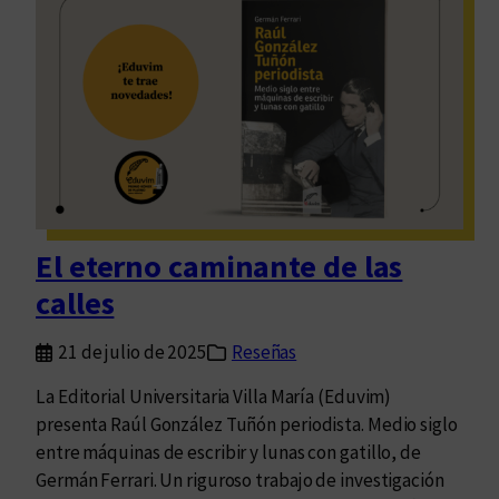
e
i
l
t
a
m
t
o
o
d
s
e
.
l
P
m
o
u
s
El eterno caminante de las
n
i
calles
d
b
o
i
21 de julio de 2025
Reseñas
a
l
n
i
La Editorial Universitaria Villa María (Eduvim)
t
d
presenta Raúl González Tuñón periodista. Medio siglo
e
a
entre máquinas de escribir y lunas con gatillo, de
u
d
Germán Ferrari. Un riguroso trabajo de investigación
n