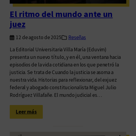
s
d
El ritmo del mundo ante un
e
juez
l
a
12 de agosto de 2025
Reseñas
H
i
La Editorial Universitaria Villa María (Eduvim)
s
presenta un nuevo título, y en él, una ventana hacia
t
episodios de la vida cotidiana en los que penetró la
o
justicia. Se trata de Cuando la justicia se asoma a
r
nuestra vida. Historias para reflexionar, del exjuez
i
federal y abogado constitucionalista Miguel Julio
a
Rodríguez Villafañe. El mundo judicial es…
y
s
:
Leer más
u
E
s
l
r
r