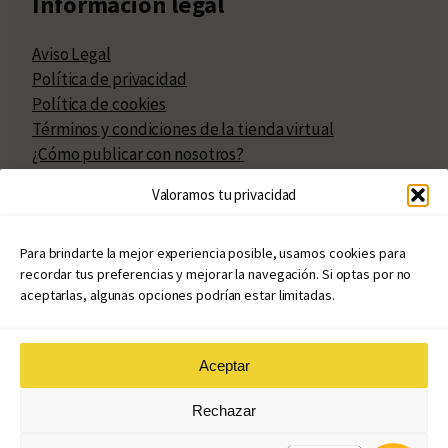
Información legal
Aviso Legal
Política de privacidad
Política de cookies
Términos y condiciones de la tienda virtual
¿Cómo publicar con nosotros?
Compra y venta de derechos
Valoramos tu privacidad
Políticas de publicación
Facturación
Políticas de coedición
Para brindarte la mejor experiencia posible, usamos cookies para
recordar tus preferencias y mejorar la navegación. Si optas por no
Atribuciones
aceptarlas, algunas opciones podrían estar limitadas.
Aceptar
© Copyright 2020 – 2026
Rechazar
eduvim.com.ar
| Todos los derechos reservados