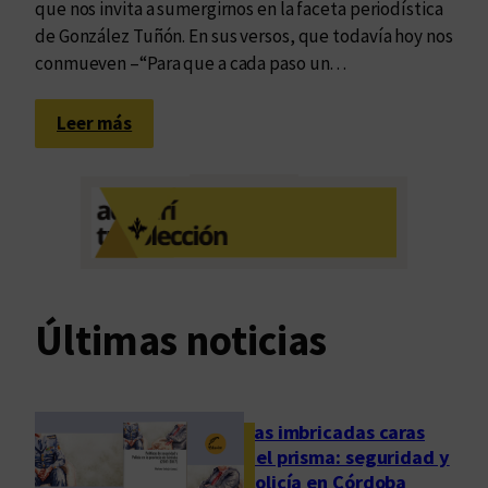
e
que nos invita a sumergirnos en la faceta periodística
j
s
de González Tuñón. En sus versos, que todavía hoy nos
u
conmueven –“Para que a cada paso un…
e
z
:
Leer más
E
l
e
t
e
r
n
Últimas noticias
o
c
a
m
Las imbricadas caras
i
del prisma: seguridad y
n
policía en Córdoba