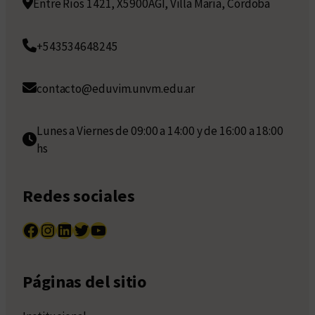
Entre Ríos 1421, X5900AGI, Villa María, Córdoba
+543534648245
contacto@eduvim.unvm.edu.ar
Lunes a Viernes de 09:00 a 14:00 y de 16:00 a 18:00
hs
Redes sociales
Facebook
Instagram
LinkedIn
Twitter
YouTube
Páginas del sitio