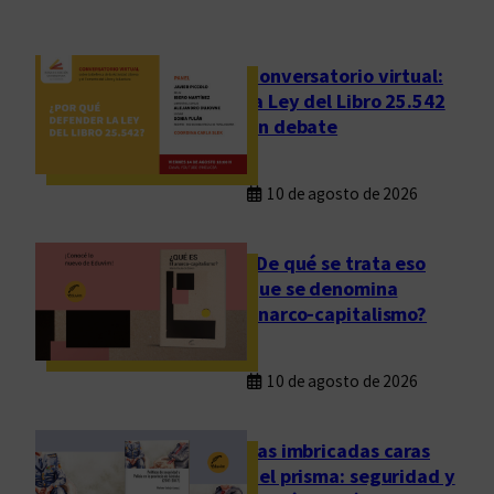
a
q
u
Conversatorio virtual:
e
la Ley del Libro 25.542
a
en debate
r
d
10 de agosto de 2026
e
:
e
¿De qué se trata eso
l
que se denomina
l
anarco-capitalismo?
i
b
10 de agosto de 2026
r
o
Las imbricadas caras
e
del prisma: seguridad y
n