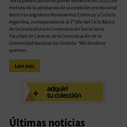
Texto presentado en el primer semestre del 2023 con
motivos de la aprobación de la condición promocional
dentro la asignatura Movimientos Estéticos y Cultura
Argentina, correspondiente al 3° Año del Ciclo Básico
de la Licenciatura en Comunicación Social de la
Facultad de Ciencias de la Comunicación de la
Universidad Nacional de Córdoba. “Allí donde se
queman…
:
Leer más
L
a
m
e
m
o
r
Últimas noticias
i