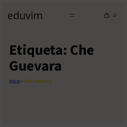
Saltar
Buscar
al
contenido
Etiqueta:
Che
Guevara
Inicio
»
Che Guevara