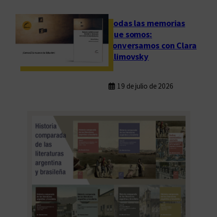
a
r
Todas las memorias
g
que somos:
e
conversamos con Clara
n
Klimovsky
t
i
19 de julio de 2026
n
a